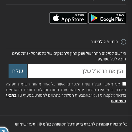
הרשמה לדיוור
הירשם לסיכום היומי של שוק ההון ולמבזקים של ביזפורטל - ניוזלטרים
חובה לכל משקיע
אני מאשר קבלת שני ניוזלטרים, אשר כל אחד מהווה רשימת תפוצה
נפרדת, בנושאים סיכום יומי והתראות חמות וקבלת דיוורים פרסומיים
בדואר אלקטרוני ו/ או באמצעות הסלולר בהתאם למפורט בסעיף 10
בתנאי
השימוש
כל הזכויות שמורות לחברת ביזפורטל תקשורת בע"מ ©
|
תנאי שימוש