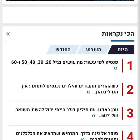
הכי נקראות
היום
השבוע
החודש
1
פנסיה לפי עשור: מה עושים בגיל 20, 30, 40, 50 ו-60
2
כשההורים מתבגרים והילדים נכנסים לתמונה: איך
מנהלים הון...
3
וורן באפט: עם מיליון דולר הייתי יכול להשיג תשואה
של 50%...
4
סופר אל ניניו בדרך: התרחיש שמדאיג את הכלכלנים
ומאיים להצית...