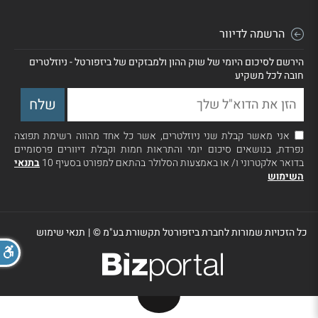
הרשמה לדיוור
הירשם לסיכום היומי של שוק ההון ולמבזקים של ביזפורטל - ניוזלטרים
חובה לכל משקיע
אני מאשר קבלת שני ניוזלטרים, אשר כל אחד מהווה רשימת תפוצה
נפרדת, בנושאים סיכום יומי והתראות חמות וקבלת דיוורים פרסומיים
בדואר אלקטרוני ו/ או באמצעות הסלולר בהתאם למפורט בסעיף 10
בתנאי
השימוש
כל הזכויות שמורות לחברת ביזפורטל תקשורת בע"מ ©
|
תנאי שימוש