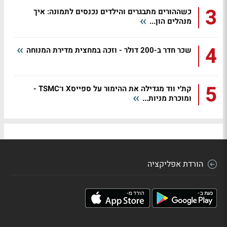
3
כשההורים מתבגרים והילדים נכנסים לתמונה: איך
מנהלים הון...
4
שכר חדר ב-200 דולר - וזכה במחצית מדירת המנוחה
5
קת׳י ווד מגדילה את ההימור על ספייסX ו־TSMC -
ומוכרת מניות...
הורדת אפליקציה