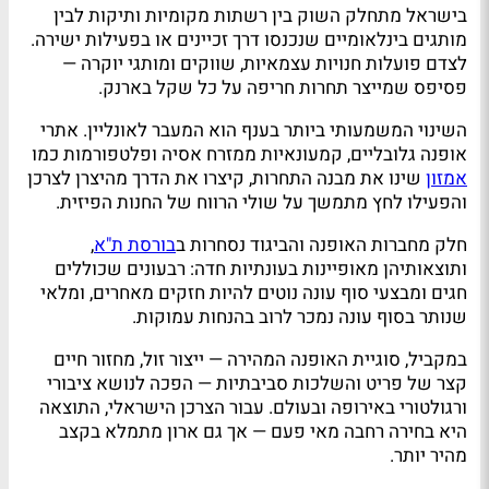
בישראל מתחלק השוק בין רשתות מקומיות ותיקות לבין
מותגים בינלאומיים שנכנסו דרך זכיינים או בפעילות ישירה.
לצדם פועלות חנויות עצמאיות, שווקים ומותגי יוקרה —
פסיפס שמייצר תחרות חריפה על כל שקל בארנק.
השינוי המשמעותי ביותר בענף הוא המעבר לאונליין. אתרי
אופנה גלובליים, קמעונאיות ממזרח אסיה ופלטפורמות כמו
אמזון
שינו את מבנה התחרות, קיצרו את הדרך מהיצרן לצרכן
והפעילו לחץ מתמשך על שולי הרווח של החנות הפיזית.
חלק מחברות האופנה והביגוד נסחרות ב
בורסת ת"א
,
ותוצאותיהן מאופיינות בעונתיות חדה: רבעונים שכוללים
חגים ומבצעי סוף עונה נוטים להיות חזקים מאחרים, ומלאי
שנותר בסוף עונה נמכר לרוב בהנחות עמוקות.
במקביל, סוגיית האופנה המהירה — ייצור זול, מחזור חיים
קצר של פריט והשלכות סביבתיות — הפכה לנושא ציבורי
ורגולטורי באירופה ובעולם. עבור הצרכן הישראלי, התוצאה
היא בחירה רחבה מאי פעם — אך גם ארון מתמלא בקצב
מהיר יותר.