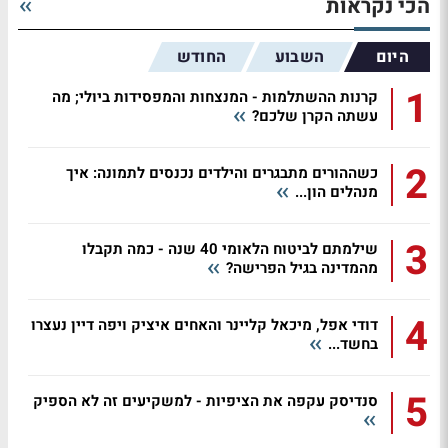
הכי נקראות
היום
השבוע
החודש
1
קרנות ההשתלמות - המנצחות והמפסידות ביולי; מה
עשתה הקרן שלכם?
2
כשההורים מתבגרים והילדים נכנסים לתמונה: איך
מנהלים הון...
3
שילמתם לביטוח הלאומי 40 שנה - כמה תקבלו
מהמדינה בגיל הפרישה?
4
דודי אפל, מיכאל קליינר והאחים איציק ויפה דיין נעצרו
בחשד...
5
סנדיסק עקפה את הציפיות - למשקיעים זה לא הספיק