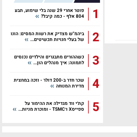
1
פוטר אחרי 29 שנה בלי שימוע, תבע
804 אלף - כמה קיבל?
2
ביהמ"ש מצדיק את רשות המסים: הונו
של בעלי חנויות תכשיטים...
3
כשההורים מתבגרים והילדים נכנסים
לתמונה: איך מנהלים הון...
4
שכר חדר ב-200 דולר - וזכה במחצית
מדירת המנוחה
5
קת׳י ווד מגדילה את ההימור על
ספייסX ו־TSMC - ומוכרת מניות...