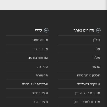
מדורים באתר
כללי
נדל"ן
תגיות חמות
אג"ח
אזור אישי
מט"ח
הודעות בורסה
קרנות
סקירות
חסכון ארוך טווח
תקשורת
שווקים גלובליים
המלצות אנליסטים
תנועות בעלי עניין
שער הדולר
מדדים למצב השוק
שער האירו