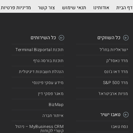
דף הבית
אודותינו
תנאי שימוש
צור קשר
מדיניות פרטיות
כל השווקים
כל השירותים
ישראליות בחו"ל
תוכנת Terminal Bizportal
מדד נאסד"ק
תוכנת בורסה גרף
מדד דאו ג'ונס
הנהלת חשבונות דיגיטלית
מדד 500 S&P
מידע עסקי פיננסי
מניות ארביטראז'
מאגר פסקי דין
BizMap
טאבו ישיר
איתור חברה
נסח טאבו
MyBusiness CRM – ניהול
קשרי לקוחות