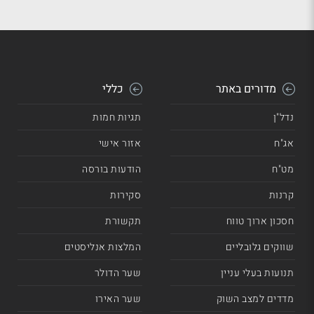
מדורים באתר
כללי
נדל"ן
תגיות חמות
אג"ח
אזור אישי
מט"ח
הודעות בורסה
קרנות
סקירות
חסכון ארוך טווח
תקשורת
שווקים גלובליים
המלצות אנליסטים
תנועות בעלי עניין
שער הדולר
מדדים למצב השוק
שער האירו