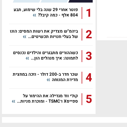
1
פוטר אחרי 29 שנה בלי שימוע, תבע
804 אלף - כמה קיבל?
2
ביהמ"ש מצדיק את רשות המסים: הונו
של בעלי חנויות תכשיטים...
3
כשההורים מתבגרים והילדים נכנסים
לתמונה: איך מנהלים הון...
4
שכר חדר ב-200 דולר - וזכה במחצית
מדירת המנוחה
5
קת׳י ווד מגדילה את ההימור על
ספייסX ו־TSMC - ומוכרת מניות...