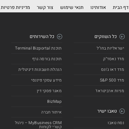
דף הבית
אודותינו
תנאי שימוש
צור קשר
מדיניות פרטיות
כל השווקים
כל השירותים
ישראליות בחו"ל
תוכנת Terminal Bizportal
מדד נאסד"ק
תוכנת בורסה גרף
מדד דאו ג'ונס
הנהלת חשבונות דיגיטלית
מדד 500 S&P
מידע עסקי פיננסי
מניות ארביטראז'
מאגר פסקי דין
BizMap
טאבו ישיר
איתור חברה
נסח טאבו
MyBusiness CRM – ניהול
קשרי לקוחות