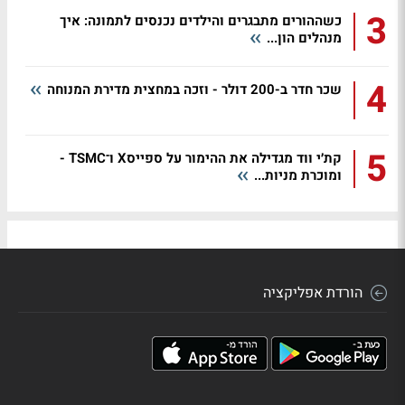
3
כשההורים מתבגרים והילדים נכנסים לתמונה: איך
מנהלים הון...
4
שכר חדר ב-200 דולר - וזכה במחצית מדירת המנוחה
5
קת׳י ווד מגדילה את ההימור על ספייסX ו־TSMC -
ומוכרת מניות...
הורדת אפליקציה