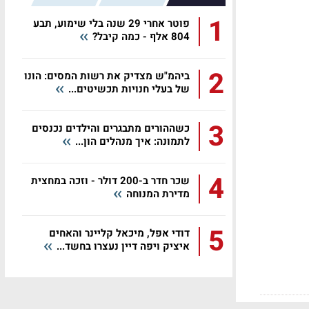
1
פוטר אחרי 29 שנה בלי שימוע, תבע
804 אלף - כמה קיבל?
2
ביהמ"ש מצדיק את רשות המסים: הונו
של בעלי חנויות תכשיטים...
3
כשההורים מתבגרים והילדים נכנסים
לתמונה: איך מנהלים הון...
4
שכר חדר ב-200 דולר - וזכה במחצית
מדירת המנוחה
5
דודי אפל, מיכאל קליינר והאחים
איציק ויפה דיין נעצרו בחשד...