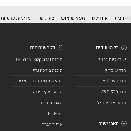
דף הבית
אודותינו
תנאי שימוש
צור קשר
מדיניות פרטיות
כל השווקים
כל השירותים
ישראליות בחו"ל
תוכנת Terminal Bizportal
מדד נאסד"ק
תוכנת בורסה גרף
מדד דאו ג'ונס
הנהלת חשבונות דיגיטלית
מדד 500 S&P
מידע עסקי פיננסי
מניות ארביטראז'
מאגר פסקי דין
BizMap
טאבו ישיר
איתור חברה