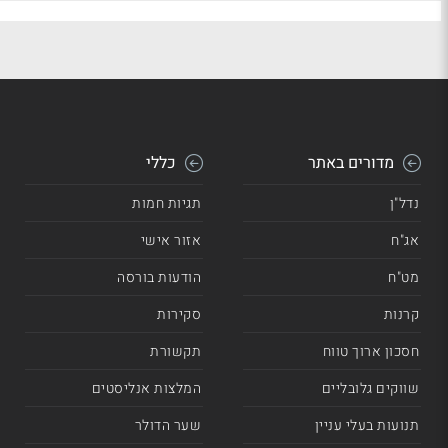
מדורים באתר
כללי
נדל"ן
תגיות חמות
אג"ח
אזור אישי
מט"ח
הודעות בורסה
קרנות
סקירות
חסכון ארוך טווח
תקשורת
שווקים גלובליים
המלצות אנליסטים
תנועות בעלי עניין
שער הדולר