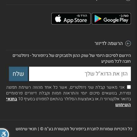
הרשמה לדיוור
הירשם לסיכום היומי של שוק ההון ולמבזקים של ביזפורטל - ניוזלטרים
חובה לכל משקיע
אני מאשר קבלת שני ניוזלטרים, אשר כל אחד מהווה רשימת תפוצה
נפרדת, בנושאים סיכום יומי והתראות חמות וקבלת דיוורים פרסומיים
בדואר אלקטרוני ו/ או באמצעות הסלולר בהתאם למפורט בסעיף 10
בתנאי
השימוש
כל הזכויות שמורות לחברת ביזפורטל תקשורת בע"מ ©
|
תנאי שימוש