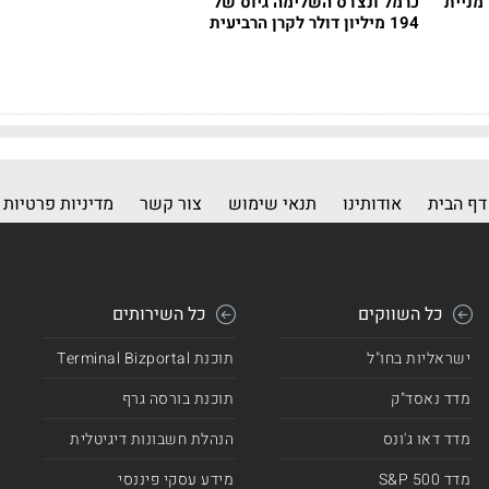
מניית
כרמל ונצ'רס השלימה גיוס של
194 מיליון דולר לקרן הרביעית
דף הבית
אודותינו
תנאי שימוש
צור קשר
מדיניות פרטיות
כל השווקים
כל השירותים
ישראליות בחו"ל
תוכנת Terminal Bizportal
מדד נאסד"ק
תוכנת בורסה גרף
מדד דאו ג'ונס
הנהלת חשבונות דיגיטלית
מדד 500 S&P
מידע עסקי פיננסי