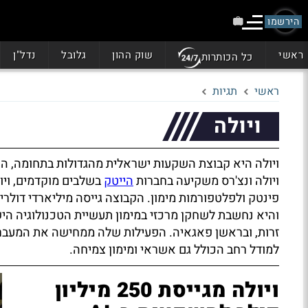
הירשמו
ראשי
שוק ההון
גלובל
נדל"ן
כל הכותרות
ראשי
תגיות
ויולה
ויולה היא קבוצת השקעות ישראלית מהגדולות בתחומה, הפ
ויולה ונצ'רס משקיעה בחברות
הייטק
בשלבים מוקדמים, ויול
פינטק ולפלטפורמות מימון. הקבוצה גייסה מיליארדי דולרי
והיא נחשבת לשחקן מרכזי במימון תעשיית הטכנולוגיה הי
זרות, ובראשן פאגאיה. הפעילות שלה ממחישה את המעב
למודל רחב הכולל גם אשראי ומימון צמיחה.
ויולה מגייסת 250 מיליון