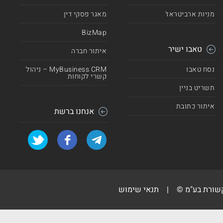
מניות ארביטראז'
מאגר פסקי דין
BizMap
טאבו ישיר
איתור חברה
נסח טאבו
MyBusiness CRM – ניהול
קשרי לקוחות
תשריט בניין
איתור כתובת
אנחנו ברשת
קשורת בע"מ ©
|
תנאי שימוש