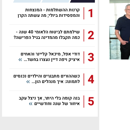
1
קרנות ההשתלמות - המנצחות
והמפסידות ביולי; מה עשתה הקרן
שלכם?
2
שילמתם לביטוח הלאומי 40 שנה -
כמה תקבלו מהמדינה בגיל הפרישה?
3
דודי אפל, מיכאל קליינר והאחים
איציק ויפה דיין נעצרו בחשד...
4
כשההורים מתבגרים והילדים נכנסים
לתמונה: איך מנהלים הון...
5
בנה קומה בלי היתר, אך ניצל עקב
איחור של שנה וחודשיים