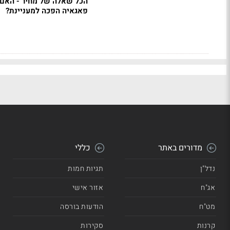
הכל שאלה של מחיר - האם 
פאגאיה הפכה למעניינת?
מדורים באתר
כללי
נדל"ן
תגיות חמות
אג"ח
אזור אישי
מט"ח
הודעות בורסה
קרנות
סקירות