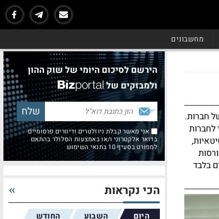
מחשבונים
הירשם לסיכום היומי של שוק ההון
ולמבזקים של
ל חברות.
 לחברות
אני מאשר קבלת ניוזלטרים ודיוורים פרסומיים
יטאיות,
בדואר אלקטרוני ו/או באמצעות הסלולר בהתאם
למפורט בסעיף 10 בתנאי השימוש
ורסות
ם בלבד
הכי נקראות
היום
השבוע
החודש