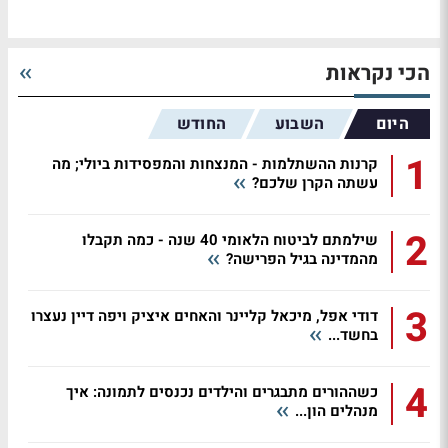
הכי נקראות
היום
השבוע
החודש
1
קרנות ההשתלמות - המנצחות והמפסידות ביולי; מה
עשתה הקרן שלכם?
2
שילמתם לביטוח הלאומי 40 שנה - כמה תקבלו
מהמדינה בגיל הפרישה?
3
דודי אפל, מיכאל קליינר והאחים איציק ויפה דיין נעצרו
בחשד...
4
כשההורים מתבגרים והילדים נכנסים לתמונה: איך
מנהלים הון...