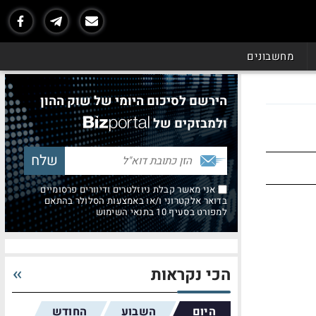
מחשבונים
הירשם לסיכום היומי של שוק ההון
ולמבזקים של
אני מאשר קבלת ניוזלטרים ודיוורים פרסומיים
בדואר אלקטרוני ו/או באמצעות הסלולר בהתאם
למפורט בסעיף 10 בתנאי השימוש
הכי נקראות
היום
השבוע
החודש