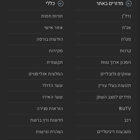
מדורים באתר
כללי
נדל"ן
תגיות חמות
אג"ח
אזור אישי
מט"ח
הודעות בורסה
קרנות
סקירות
חסכון ארוך טווח
תקשורת
שווקים גלובליים
המלצות אנליסטים
תנועות בעלי עניין
שער הדולר
מדדים למצב השוק
שער האירו
BizTV
הוראות סגירה
רכב
חדשות ורץ ברשת
מטבעות דיגיטליים
הצהרת נגישות