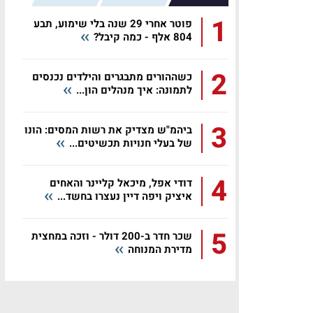
1
פוטר אחרי 29 שנה בלי שימוע, תבע
804 אלף - כמה קיבל?
2
כשההורים מתבגרים והילדים נכנסים
לתמונה: איך מנהלים הון...
3
ביהמ"ש מצדיק את רשות המסים: הונו
של בעלי חנויות תכשיטים...
4
דודי אפל, מיכאל קליינר והאחים
איציק ויפה דיין נעצרו בחשד...
5
שכר חדר ב-200 דולר - וזכה במחצית
מדירת המנוחה