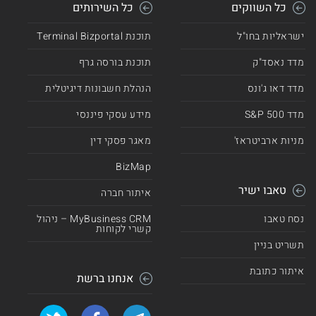
כל השווקים
כל השירותים
ישראליות בחו"ל
תוכנת Terminal Bizportal
מדד נאסד"ק
תוכנת בורסה גרף
מדד דאו ג'ונס
הנהלת חשבונות דיגיטלית
מדד 500 S&P
מידע עסקי פיננסי
מניות ארביטראז'
מאגר פסקי דין
BizMap
טאבו ישיר
איתור חברה
נסח טאבו
MyBusiness CRM – ניהול
קשרי לקוחות
תשריט בניין
איתור כתובת
אנחנו ברשת