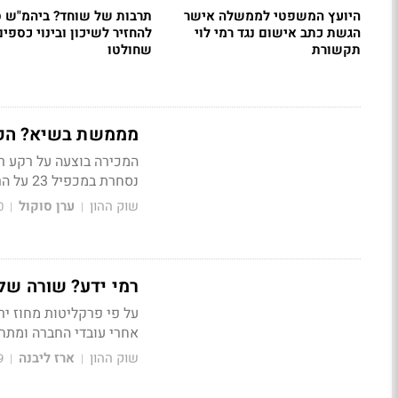
היועץ המשפטי לממשלה אישר
תרבות של שוחד? ביהמ"ש ס
הגשת כתב אישום נגד רמי לוי
להחזיר לשיכון ובינוי כספים
תקשורת
שחולטו
מממשת בשיא? הקרן של מ
נסחרת במכפיל 23 על הרווח שצומח בקצב שנתי ממוצע של כ-3.7% בחמש השנים האחרונות
שוק ההון
ערן סוקול
0
|
|
רמי ידע? שורה של 
על פי פרקליטות מחוז י
אחרי עובדי החברה ומתחר
שוק ההון
ארז ליבנה
9
|
|