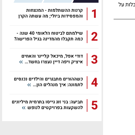
בלות על
1
קרנות ההשתלמות - המנצחות
והמפסידות ביולי; מה עשתה הקרן
שלכם?
2
שילמתם לביטוח הלאומי 40 שנה -
כמה תקבלו מהמדינה בגיל הפרישה?
3
דודי אפל, מיכאל קליינר והאחים
איציק ויפה דיין נעצרו בחשד...
4
כשההורים מתבגרים והילדים נכנסים
לתמונה: איך מנהלים הון...
5
תביעה: בני זוג גייסו בתרמית מיליונים
להשקעות בפרויקטים לנופש