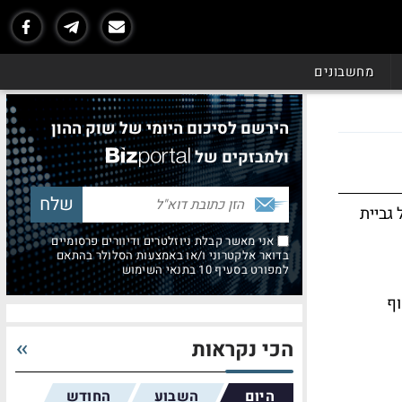
מחשבונים
הירשם לסיכום היומי של שוק ההון
ולמבזקים של
גביית
אני מאשר קבלת ניוזלטרים ודיוורים פרסומיים
בדואר אלקטרוני ו/או באמצעות הסלולר בהתאם
למפורט בסעיף 10 בתנאי השימוש
וף
הכי נקראות
היום
השבוע
החודש