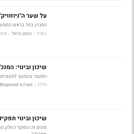
על שער ה"ניוזוויק"
המגזין בחר בראש הממשל
בארץ
נועם בראל
2018
|
|
שיכון ובינוי: המנ
המעצר בהמשך למעצרם ש
נדל"ן
מערכת Bizportal
|
שיכון ובינוי תפקיד 250 מיליון שקל בקרן חילוט של המש
סכום זה הופקד כחלק מ
אפריקה