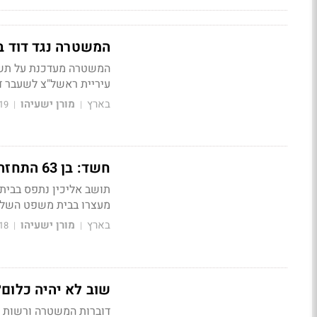
המשטרה נגד דוד ב
עיריית ראשל"צ לשעבר דב
בארץ
מורן ישעיהו
19
|
|
חשד: בן 63 התחזה לשוטר ו"קנס" עוברים ושבים
תושב אליכין נתפס בבית
מעצרו בבית משפט השלו
בארץ
מורן ישעיהו
18
|
|
שוב לא יהיה כלום?
דוברות המשטרה ורשות נ