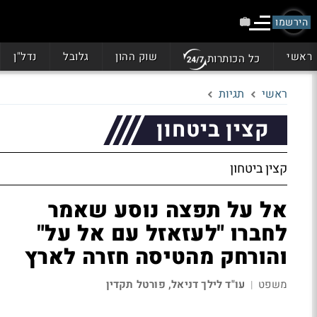
הירשמו
ראשי
שוק ההון
גלובל
נדל"ן
כל הכותרות
ראשי
תגיות
קצין ביטחון
קצין ביטחון
אל על תפצה נוסע שאמר
לחברו "לעזאזל עם אל על"
והורחק מהטיסה חזרה לארץ
משפט
עו"ד לילך דניאל, פורטל תקדין
|