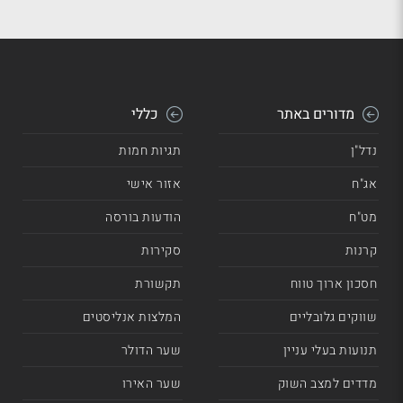
מדורים באתר
כללי
נדל"ן
תגיות חמות
אג"ח
אזור אישי
מט"ח
הודעות בורסה
קרנות
סקירות
חסכון ארוך טווח
תקשורת
שווקים גלובליים
המלצות אנליסטים
תנועות בעלי עניין
שער הדולר
מדדים למצב השוק
שער האירו