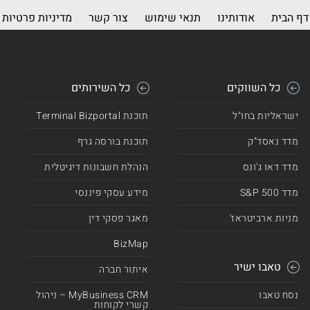
דף הבית
אודותינו
תנאי שימוש
צור קשר
מדיניות פרטיות
כל השווקים
כל השירותים
ישראליות בחו"ל
תוכנת Terminal Bizportal
מדד נאסד"ק
תוכנת בורסה גרף
מדד דאו ג'ונס
הנהלת חשבונות דיגיטלית
מדד 500 S&P
מידע עסקי פיננסי
מניות ארביטראז'
מאגר פסקי דין
BizMap
טאבו ישיר
איתור חברה
נסח טאבו
MyBusiness CRM – ניהול
קשרי לקוחות