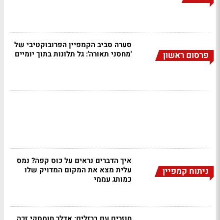
סערה סביב הקמפיין הפרובוקטיבי של
'מחסני תאורה': גל תלונות בתוך יומיים
פרסום ראשון
איך הדברים נראים על כוס קפה? נמס
עלית מצא את המקום המדויק שלו
ניתוח קמפיין
כמותג עממי
חוזרים עם ברזלים: אדלר חומסקי זכה