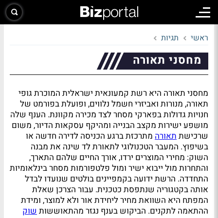
ראשי
תגיות
מחסני תאורה
מחסני תאורה היא רשת קמעונאית ישראלית המוכרת גופי
תאורה, מנורות ואביזרי חשמל נלווים, ופועלת בפורמט של
חנויות גדולות בפארקי מסחר לצד מכירה מקוונת. הענף שלה
מושפע ישירות מקצב הבנייה ומהיקף עסקאות הדיור, משום
שרכישת
תאורה
מתרכזת ברגע הכניסה לדירה חדשה או
בשיפוץ. המעבר הטכנולוגי לתאורת לד שינה את מבנה
השוק: מחירי המוצרים ירדו, אורך החיים שלהם התארך,
והתחרות מול ייבוא ישיר ומול פלטפורמות מסחר בינלאומיות
התחדדה. הרשת ידועה בקמפיינים בולטים שנועדו לבדל
אותה בקטגוריה שנתפסת כטכנית. עבור הצרכן שאלת
המפתח היא השוואת מחיר ליחידת אור ולא למוצר, ומידת
ההתאמה לתקנים. הביקוש בענף נגזר מהתאוששות
שוק