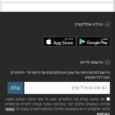
הורדת אפליקציה
הרשמה לדיוור
הירשם לסיכום היומי של שוק ההון ולמבזקים של ביזפורטל - ניוזלטרים
חובה לכל משקיע
אני מאשר קבלת שני ניוזלטרים, אשר כל אחד מהווה רשימת תפוצה
נפרדת, בנושאים סיכום יומי והתראות חמות וקבלת דיוורים פרסומיים
בדואר אלקטרוני ו/ או באמצעות הסלולר בהתאם למפורט בסעיף 10
בתנאי
השימוש