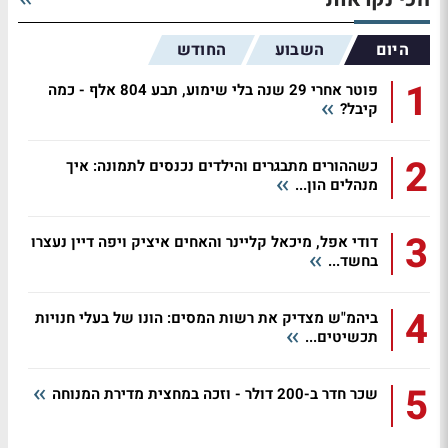
היום
השבוע
החודש
1
פוטר אחרי 29 שנה בלי שימוע, תבע 804 אלף - כמה
קיבל?
2
כשההורים מתבגרים והילדים נכנסים לתמונה: איך
מנהלים הון...
3
דודי אפל, מיכאל קליינר והאחים איציק ויפה דיין נעצרו
בחשד...
4
ביהמ"ש מצדיק את רשות המסים: הונו של בעלי חנויות
תכשיטים...
5
שכר חדר ב-200 דולר - וזכה במחצית מדירת המנוחה