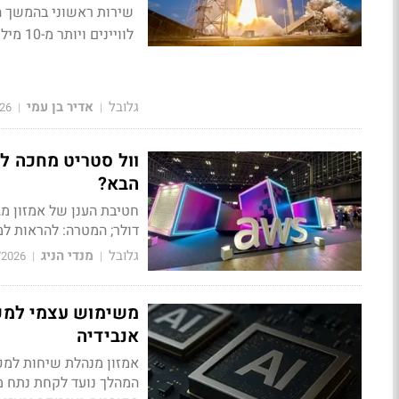
לוויינים ויותר מ-10 מיליון מנויים
גלובל
אדיר בן עמי
26
|
|
הבא?
דולר; המטרה: להראות למשקיעים שסוכני ה-AI כבר מ
גלובל
מנדי הניג
/2026
|
|
אנבידיה