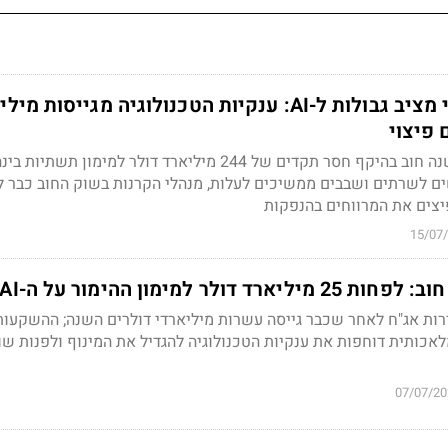
שוק האג"ח העולמי מציב גבולות ל-AI: ענקיות הטכנולוגיה מגייסו
פיצוי
שש חברות ענק גייסו השנה חוב בהיקף חסר תקדים של 244 מיליארד דולר למימון תשתיות בי
ים לשרתים ושבבים ממשיכים לעלות, מנהלי הקרנות בשוק החוב כבר ל
יצים את המרווחים בהנפקות
15/07
דולר למימון ההימור על ה-AI
ות אג"ח לאחר שכבר גייסה עשרות מיליארדי דולרים השנה; ההשקעות
לאכותית דוחפות את ענקיות הטכנולוגיה להגדיל את המינוף ולפנות שו
07/07/20