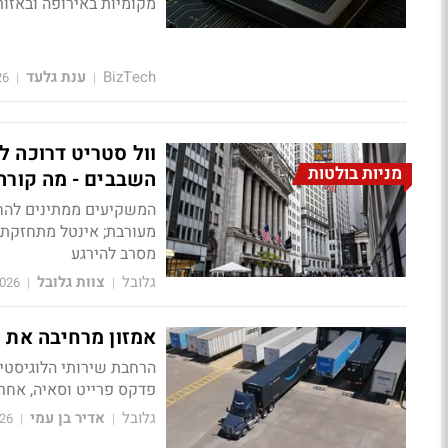
מקומיות באירופה ובאזור
BizTech
ענת גלעד
26
|
|
מניות בולטות
השבבים - מה קורה
המשקיעים ממתינים להחל
מסרב להירגע
גלובל
צוות גלובל
2026
|
|
אמזון מרחיבה את ש
פדקס פרייט וסאיה, אחרי
גלובל
אדיר בן עמי
26
|
|