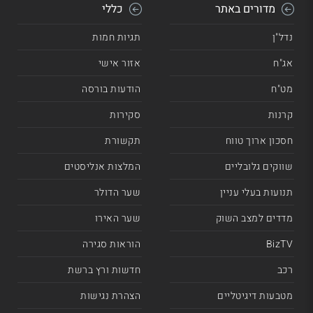
מדורים באתר
כללי
נדל"ן
תגיות חמות
אג"ח
אזור אישי
מט"ח
הודעות בורסה
קרנות
סקירות
חסכון ארוך טווח
תקשורת
שווקים גלובליים
המלצות אנליסטים
תנועות בעלי עניין
שער הדולר
מדדים למצב השוק
שער האירו
BizTV
הוראות סגירה
רכב
חדשות ורץ ברשת
מטבעות דיגיטליים
הצהרת נגישות