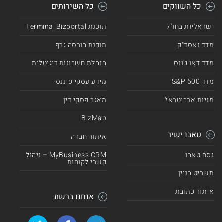
כל השווקים
כל השירותים
ישראליות בחו"ל
תוכנת Terminal Bizportal
מדד נאסד"ק
תוכנת בורסה גרף
מדד דאו ג'ונס
הנהלת חשבונות דיגיטלית
מדד 500 S&P
מידע עסקי פיננסי
מניות ארביטראז'
מאגר פסקי דין
BizMap
טאבו ישיר
איתור חברה
נסח טאבו
MyBusiness CRM – ניהול
קשרי לקוחות
תשריט בניין
איתור כתובת
אנחנו ברשת