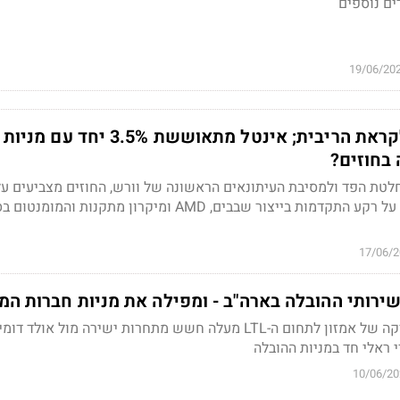
ים נוספים
19/06/20
וול סטריט דרוכה לקראת הריבית; אינטל מתאוששת 3.5% יחד עם מניות
 בחוזים?
טת הפד ולמסיבת העיתונאים הראשונה של וורש, החוזים מצביעים ע
17/06/
ירותי ההובלה בארה"ב - ומפילה את מניות חברות ה
הרחבת שירותי הלוגיסטיקה של אמזון לתחום ה-LTL מעלה חשש מתחרות ישירה מול אולד דו
 ראלי חד במניות ההובלה
10/06/20