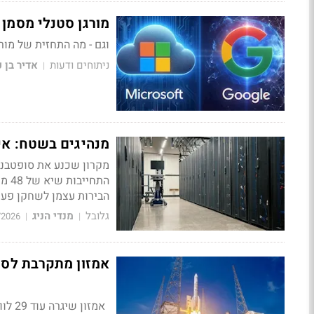
מורגן סטנלי מסמן 
וגם - מה התחזית של מורגן סטנל
ניתוחים ודעות
אדיר בן 
|
מנהיגים בשטח: איך
הבירות עצמן לשחקן פעי
גלובל
מנדי הניג
/2026
|
|
אמזון מתקרבת לסטארלינק: Leo תושק