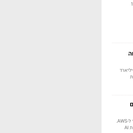
עילה כ-10,000
יחה
מגיעה לכנס ה-AWS השנתי בבירה וושינגטון אחרי רבעון חזק של 37.6 מיליארד
יר עם
אמזון מנהלת שיחות למכירת שבבי Trainium לשימוש בדאטה סנטרים של חברות אחרות, מחוץ ל-AWS.
המהלך נועד לקחת נתח מהשוק הרווחי ביותר של אנבידיה, וגם לענות על הביקוש הגובר לתשתיות AI