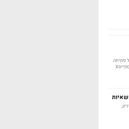
ל פתיחה
מעורבת; אינטל מתחזקת על רקע התקדמות בייצור שבבים, AMD ומיקרון מתקנות והמומנטום בספייסX
משאיות
מיניון,