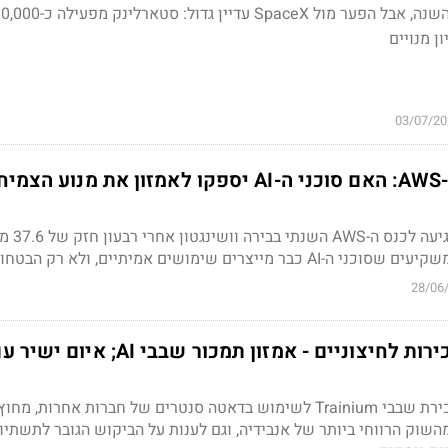
שירות ראשוני בהמשך השנה, אבל הפער מול SpaceX עדיין גדול: סטארלינק מפ
03/07/20
וול סטריט מחכה ל-AWS: האם סוכני ה-AI יספקו לאמזון את מנוע הצמ
חטיבת הענן של אמזון 
ייצרים שימושים אמיתיים, ולא רק הבטחות
28/06
משימוש עצמי למכירות לחיצוניים - אמזון תמכור שבבי AI; איום יש