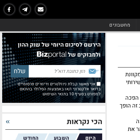
מחשבונים
הירשם לסיכום היומי של שוק ההון
ולמבזקים של
קוונת
ירותי
אני מאשר קבלת ניוזלטרים ודיוורים פרסומיים
בדואר אלקטרוני ו/או באמצעות הסלולר בהתאם
למפורט בסעיף 10 בתנאי השימוש
 הפכה
זה הופך
הכי נקראות
ה
מר את
היום
השבוע
החודש