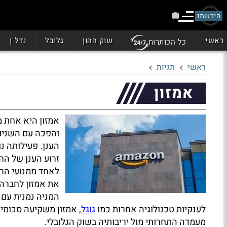
הירשמו
ראשי
שוק ההון
גלובל
נדל"ן
כל הכותרות
ראשי
תגיות
אמזון
אמזון היא אחת 
והפכה עם השנים 
הענן. פעילותה נ
זרוע הענן של ה
לאחד ממנועי הרו
את אמזון לחברה 
המניה נמנית עם 
לענקיות טכנולוגיה אחרות כמו
גוגל
, אמזון משקיעה סכומים
מעמדה התחרותי מול יריבותיה בשוק הגלובלי.