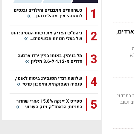
1
כשההורים מתבגרים והילדים נכנסים
לתמונה: איך מנהלים הון...
ת מיליארדים,
2
ביהמ"ש מצדיק את רשות המסים: הונו
של בעלי חנויות תכשיטים...
נה
3
א
תל בנימין: באותו בניין ירדו ארבעה
חדרים מ-4.12 ל-3.6 מיליון
4
שלושת רבדי הפנסיה: ביטוח לאומי,
פנסיה תעסוקתית וחיסכון פרטי
 במרכזי
5
ספייס X זינקה 15.8% אחרי שחרור
ב ושוב
המניות; הנאסד״ק זינק השבוע...