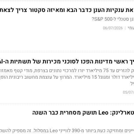
את ענקיות הענן כדבר הבא ומאיזה סקטור צריך לצאת
י ל-S&P 500?
עמי
06/07/2026
|
 ראשי מדינות הפכו לסוכני מכירות של תשתיות ה-AI
מקרון שכנע את סופטבנק להזרים עד 75 מיליארד יורו למרכזי נתונים בצרפת, מודי קטף מאמזון
התחייבות שיא של 48 מיליארד דולר ומגוגל 15 מיליארד. המרוץ על עוצמת מחשוב ריבונית 
ל
05/07
 מסחרית כבר השנה
אמזון שיגרה עוד 29 לוויינים ומחזיקה כעת ביותר מ-390 לווייני Leo במסלול. זה מספיק