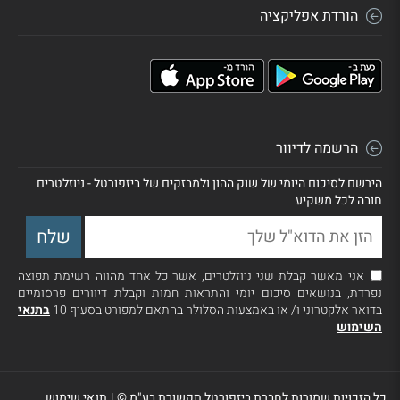
הורדת אפליקציה
הרשמה לדיוור
הירשם לסיכום היומי של שוק ההון ולמבזקים של ביזפורטל - ניוזלטרים
חובה לכל משקיע
אני מאשר קבלת שני ניוזלטרים, אשר כל אחד מהווה רשימת תפוצה
נפרדת, בנושאים סיכום יומי והתראות חמות וקבלת דיוורים פרסומיים
בדואר אלקטרוני ו/ או באמצעות הסלולר בהתאם למפורט בסעיף 10
בתנאי
השימוש
כל הזכויות שמורות לחברת ביזפורטל תקשורת בע"מ ©
|
תנאי שימוש