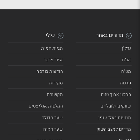
מדורים באתר
כללי
נדל"ן
תגיות חמות
אג"ח
אזור אישי
מט"ח
הודעות בורסה
קרנות
סקירות
חסכון ארוך טווח
תקשורת
שווקים גלובליים
המלצות אנליסטים
תנועות בעלי עניין
שער הדולר
מדדים למצב השוק
שער האירו