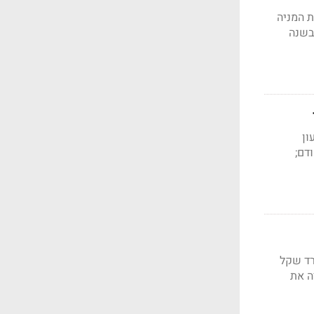
ת המניה
חר המוקדם לשווי של 63 מיליארד דולר, עקב ציפיות להאטת הצמיחה, ממעל 100% בשנה
ון
רבעון הקודם;
נת 2021 חצו הכנסות החברה את רף ה-4 מיליארד שקל
דה את