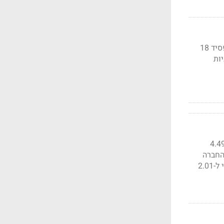
ההפסד למניה ברבעון הרביעי של 2021 הסתכם ב-19 סנט. האנליסטים ציפו שתכניס 2.9 מ' ותפסיד 18
יליארד עד 2030 ולסגור השנה 10 תכניות
 דיווחה על רווח למניה של 1.23 דולר, לעומת הצפי ל-1.02 דולר. ההכנסות עמדו על 4.49
ספקה החברה
צופה עליה של 5-7% בהכנסות לעומת הצפי ל-3.7%, ורווח של 3.15-3.5 דולר למניה לעומת הצפי ל-2.01