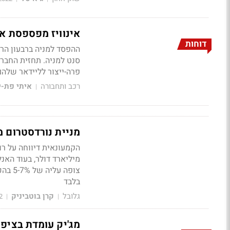
אינוויז מפספסת את התחזיות 
דוחות
פרה-ייצור לליידאר שלהם.
רכב ותחבורה
איתי פת-י
|
מניית נורדסטרום מזנקת ב-33%: עקפה את הצ
בלבד
גלובל
קרן בוטביניק
2
|
|
מג'יק עומדת בציפי