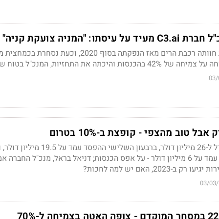
ו: "המניה צועקת קניה"
חברת הבינה המלאכותית חוותה רכבת הרים מאז הנפקתה בסוף 2020, וכעת נסחר
כתה את התחזיות, המנכ"ל בטוח שהיא זולה
03/
ההפסד ברבעון הרביעי גדל ל-26 מיליון דולר, ברבעון השלישי ההפסד
המקביל אשתקד ההפסד עמד על 6 מיליון דולר - על אפס הכנסות; דניאל בראל, מנכ"ל החברה א
2023, האם יש למה לחכות?
03/03