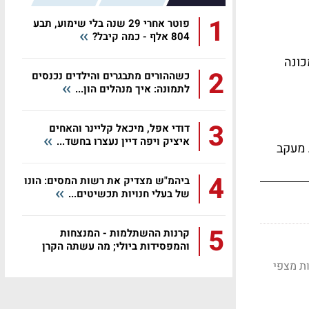
1
פוטר אחרי 29 שנה בלי שימוע, תבע
804 אלף - כמה קיבל?
כונה
2
כשההורים מתבגרים והילדים נכנסים
לתמונה: איך מנהלים הון...
3
דודי אפל, מיכאל קליינר והאחים
איציק ויפה דיין נעצרו בחשד...
 מעקב
4
ביהמ"ש מצדיק את רשות המסים: הונו
של בעלי חנויות תכשיטים...
5
קרנות ההשתלמות - המנצחות
והמפסידות ביולי; מה עשתה הקרן
שלכם?
ח מתואם של 0.69 ד' למניה, פחות מצפי