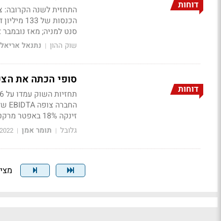
דוחות
סנט למניה; מאז נובמבר איבדה 
שוק ההון
נתנאל אריאל
|
סופי הכתה את הצפי: רווח של 0.15 ד' 
דוחות
זינקה 18% באפטר מרקט
גלובל
תומר אמן
/2022
|
|
מציג דף 4