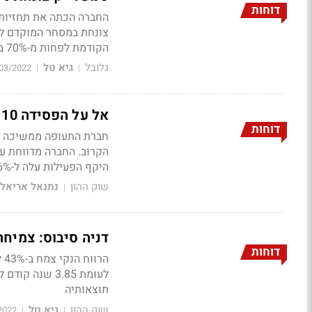
דוחות
החברה הכתה את תחזיות 
הקודמת לפחות מ-70% בשנה הנוכחית; ההכנסות השנתיות הגיעו למעל מיליארד דולר
גלובל
גיא טל
03/2022
|
|
אל על הפסידה 110 מיליון דולר, זה שיפור - אבל עדיין עם הערת עסק חי
דוחות
חברת התעופה ממשיכה לה
היקף הפעילות עלה ל-46% ביחס ל-2019
שוק ההון
נתנאל אריאל
|
דניה סיבוס: צמיחה של 12% בהכנסות ברבעון ל-.12
דוחות
לעומת 3.85 ש
תוצאותיה
שוק ההון
גיא טל
2022
|
|