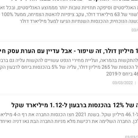
האנליסטים וסיפקה תחזיות טובות יותר מממוצע האנליסטים, ובכל זא
צונחת במס
03/
תקשות בהמראה, ועליית מחירי הנפט עשויים להקשות עליה גם ברבע
הקרוב. החברה מדווחת על הכנסות של 265 מיליון דולר, עליה של 5% בהכנסות ביחס ל
03/03/2022
|
1 מיליארד שקל
הרווח הנקי צמח ב-43% ל-46.1 מיליון שקל. בש
נה קודם לכן. החברה השלימה את רכישת מלא מניות החברה הבת גאו דניה ואיח
03/03/