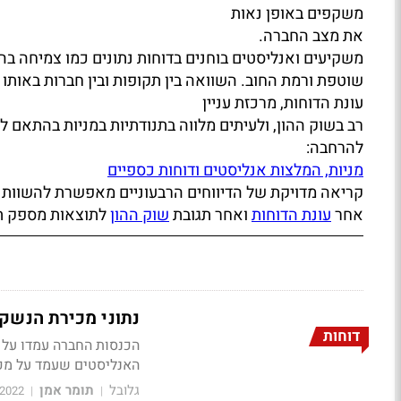
משקפים באופן נאות
את מצב החברה.
משקיעים ואנליסטים בוחנים בדוחות נתונים כמו צמיחה בהכנ
שוטפת ורמת החוב. השוואה בין תקופות ובין חברות באותו 
עונת הדוחות, מרכזת עניין
רב בשוק ההון, ולעיתים מלווה בתנודתיות במניות בהתאם ל
להרחבה:
מניות, המלצות אנליסטים ודוחות כספיים
קריאה מדויקת של הדיווחים הרבעוניים מאפשרת להשוות בי
אחר
עונת הדוחות
ואחר תגובת
שוק ההון
לתוצאות מספק תמ
נתוני מכירת הנשק של סמית' 
דוחות
האנליסטים שעמד על מכירות של 198.3 מ' ד' ורווח
גלובל
תומר אמן
/2022
|
|