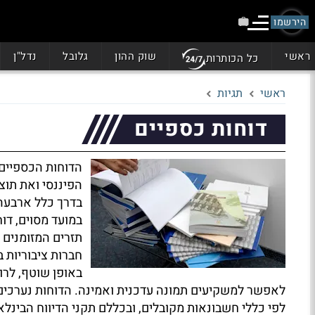
הירשמו
ראשי
שוק ההון
גלובל
נדל"ן
כל הכותרות
ראשי
תגיות
דוחות כספיים
הדוחות הכספיים
הפיננסי ואת תוצ
בדרך כלל ארבעה 
במועד מסוים, דו
תזרים המזומנים 
חברות ציבוריות 
באופן שוטף, לרו
לאפשר למשקיעים תמונה עדכנית ואמינה. הדוחות נערכים
לפי כללי חשבונאות מקובלים, ובכללם תקני הדיווח הבינלא