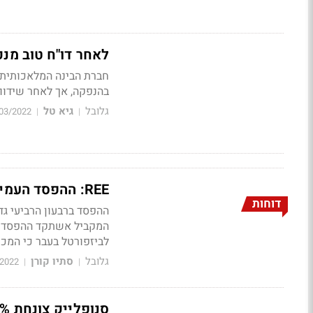
לאחר דו"ח טוב מנכ"ל חברת C3.ai מעיד על עיסת
בהנפקה, אך לאחר שידווחה על צמיחה של 42% בהכנסות והי
גלובל
גיא טל
03/2022
|
|
REE: ההפסד העמיק אבל טוב מהצפי - קופצת ב-10% בטרום
דוחות
לביזפורטל בעבר כי המכירות יגיעו רק ב-
גלובל
סתיו קורן
/2022
|
|
סנופלייק צונחת 22% במסחר המוקדם - צופה האטה בצמיחה ל-70%