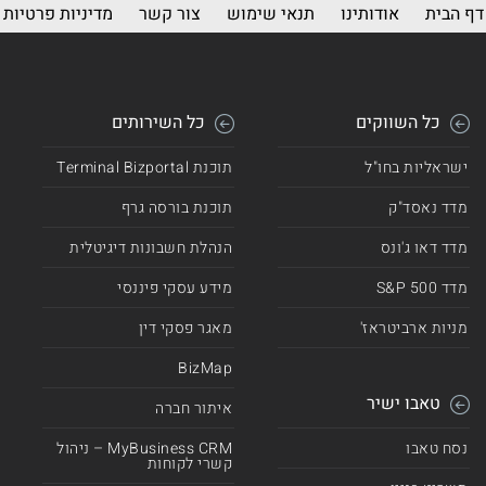
דף הבית
אודותינו
תנאי שימוש
צור קשר
מדיניות פרטיות
כל השווקים
כל השירותים
ישראליות בחו"ל
תוכנת Terminal Bizportal
מדד נאסד"ק
תוכנת בורסה גרף
מדד דאו ג'ונס
הנהלת חשבונות דיגיטלית
מדד 500 S&P
מידע עסקי פיננסי
מניות ארביטראז'
מאגר פסקי דין
BizMap
טאבו ישיר
איתור חברה
נסח טאבו
MyBusiness CRM – ניהול
קשרי לקוחות