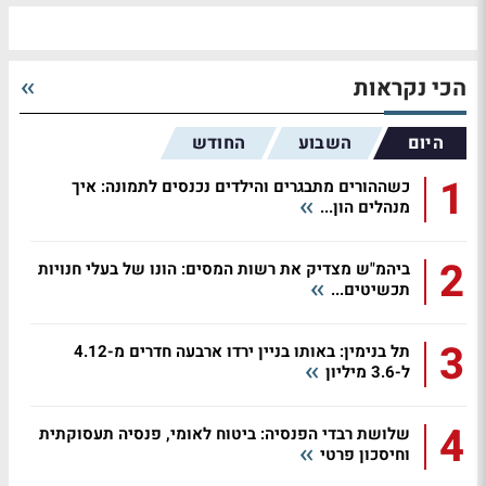
הכי נקראות
היום
השבוע
החודש
1
כשההורים מתבגרים והילדים נכנסים לתמונה: איך
מנהלים הון...
2
ביהמ"ש מצדיק את רשות המסים: הונו של בעלי חנויות
תכשיטים...
3
תל בנימין: באותו בניין ירדו ארבעה חדרים מ-4.12
ל-3.6 מיליון
4
שלושת רבדי הפנסיה: ביטוח לאומי, פנסיה תעסוקתית
וחיסכון פרטי