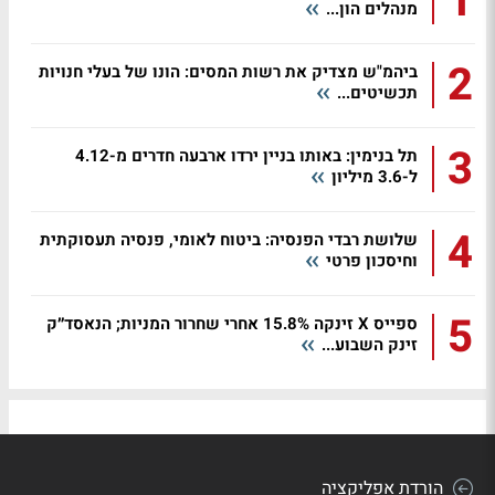
1
מנהלים הון...
2
ביהמ"ש מצדיק את רשות המסים: הונו של בעלי חנויות
תכשיטים...
3
תל בנימין: באותו בניין ירדו ארבעה חדרים מ-4.12
ל-3.6 מיליון
4
שלושת רבדי הפנסיה: ביטוח לאומי, פנסיה תעסוקתית
וחיסכון פרטי
5
ספייס X זינקה 15.8% אחרי שחרור המניות; הנאסד״ק
זינק השבוע...
הורדת אפליקציה