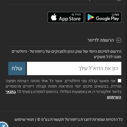
הרשמה לדיוור
הירשם לסיכום היומי של שוק ההון ולמבזקים של ביזפורטל - ניוזלטרים
חובה לכל משקיע
אני מאשר קבלת שני ניוזלטרים, אשר כל אחד מהווה רשימת תפוצה
נפרדת, בנושאים סיכום יומי והתראות חמות וקבלת דיוורים פרסומיים
בדואר אלקטרוני ו/ או באמצעות הסלולר בהתאם למפורט בסעיף 10
בתנאי
השימוש
כל הזכויות שמורות לחברת ביזפורטל תקשורת בע"מ ©
|
תנאי שימוש