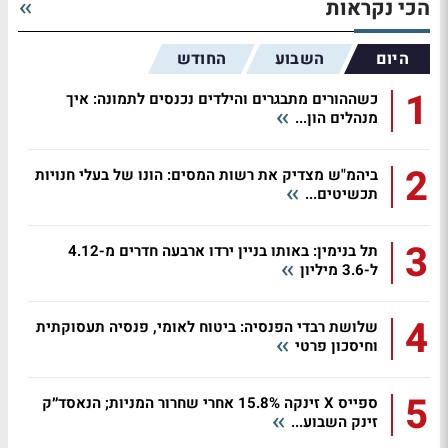
הכי נקראות
היום
השבוע
החודש
1
כשההורים מתבגרים והילדים נכנסים לתמונה: איך
מנהלים הון...
2
ביהמ"ש מצדיק את רשות המסים: הונו של בעלי חנויות
תכשיטים...
3
תל בנימין: באותו בניין ירדו ארבעה חדרים מ-4.12
ל-3.6 מיליון
4
שלושת רבדי הפנסיה: ביטוח לאומי, פנסיה תעסוקתית
וחיסכון פרטי
5
ספייס X זינקה 15.8% אחרי שחרור המניות; הנאסד״ק
זינק השבוע...