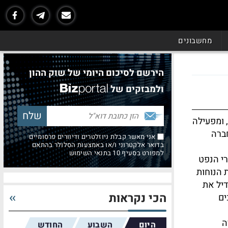
מחשבונים
הירשם לסיכום היומי של שוק ההון
ולמבזקים של
 ומפעילה
חברה
אני מאשר קבלת ניוזלטרים ודיוורים פרסומיים
בדואר אלקטרוני ו/או באמצעות הסלולר בהתאם
למפורט בסעיף 10 בתנאי השימוש
רי הנפט
 הנוחות
יל את
הכי נקראות
ים
ה
היום
השבוע
החודש