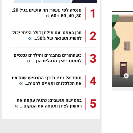
1
פנסיה לפי עשור: מה עושים בגיל 20,
30, 40, 50 ו-60
2
וורן באפט: עם מיליון דולר הייתי יכול
להשיג תשואה של 50%...
3
כשההורים מתבגרים והילדים נכנסים
לתמונה: איך מנהלים הון...
4
סופר אל ניניו בדרך: התרחיש שמדאיג
את הכלכלנים ומאיים להצית...
5
בחמישה תושבים: נתניה עקפה את
ראשון לציון ותפסה את המקום...