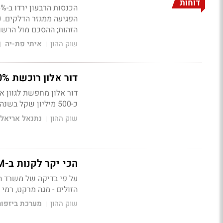
דוחות
הזהות; ההסכם מול הרשות
שוק ההון
איתי פת-יה
|
|
דור אלון רוכשת 50% מ-BBB תמורת כ-75 מיליון שקל
דור אלון מחפשת לגוון א
כ-500 מיליון שקל בשנה
שוק ההון
נתנאל אריאל
|
הכי יקר לקנות ב-AM:PM
על פי בדיקה של משרד ה
הזולים - מגה מרקט, רמי ל
שוק ההון
מערכת ביזפו
|