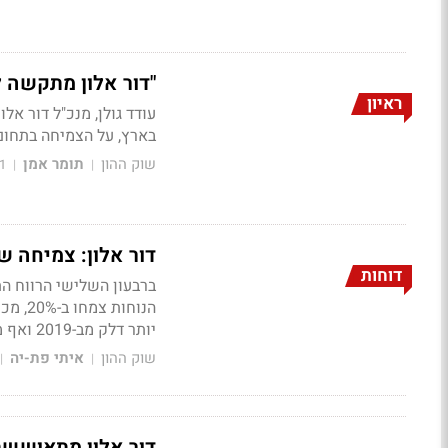
"דור אלון מתקשה ל
ראיון
בארץ, על הצמיחה בתחום 
שוק ההון
תומר אמן
1
|
|
דור אלון: צמיחה של 62% למכירות נטו של 1.3 מיליא
דוחות
יותר דלק מב-2019 ואף מעבר למגמות השוק"
שוק ההון
איתי פת-יה
|
|
דור אלון מתאוששת 