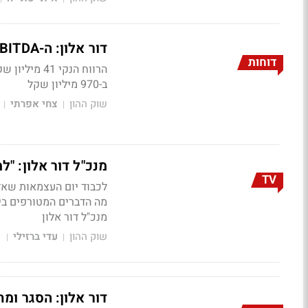
דור אלון: ה-EBITDA עלה ב-20% ל-131 מיליון שקל. גידול גם בקמעונאות
דוחות
ב-970 מיליון שקל
שוק ההון
צחי אפרתי
|
|
מנכ"ל דור אלון: "ל
TV
לכבוד יום העצמאות שאלנ
מה הדברים המטורפים ביו
מנכ"ל דור אלון
שוק ההון
עדי ברזילי
1
|
|
דור אלון: הסגר ומחיר ה