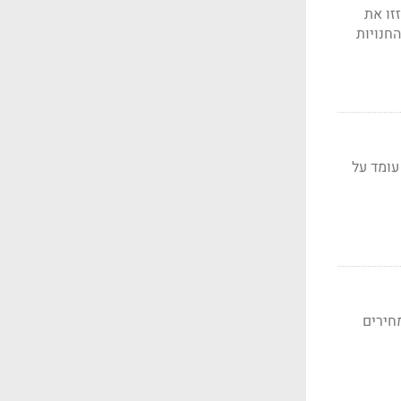
 מ' ש'. הרווח הגולמי נותר ברמה דומה כשלאלונית ו-am:pm קיזזו את
ופר וכך יעלו ב-20% את מכירות החנויות
עומד על
חירים