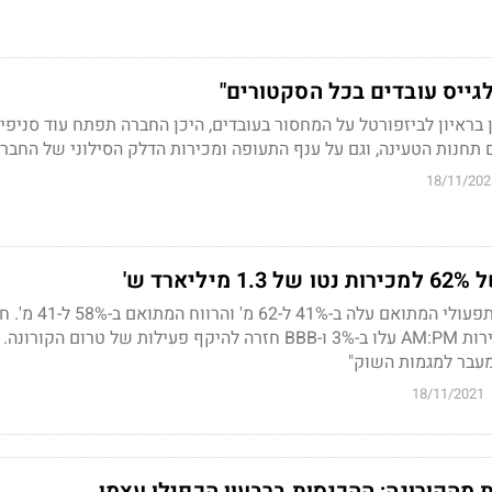
גייס עובדים בכל הסקטורים"
תחנות הטעינה, וגם על ענף התעופה ומכירות הדלק הסילוני של החבר
18/11/202
רד ש'
ברבעון השלישי הרווח התפעולי המתואם עלה ב-41% ל
הנוחות צמחו ב-20%, מכירות AM:PM עלו ב-3% ו-BBB חזרה להיקף פעילות של טרום הקו
18/11/2021
מהקורונה; ההכנסות ברבעון הכפילו עצמן