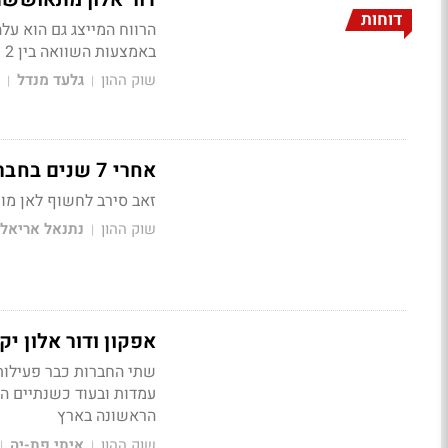
דוחות
הרווח המייצג גם הוא ע
באמצעות השוואה בין 2 שנים - ההכנסות של החברה עדיין רחוקות מרמתן טרם מגיפת הקורונה
שוק ההון
גלעד מנדל
|
|
אחרי 7 שנים בחברה - מנכ"ל דור אלון עמית זאב יפרוש בסוף השנה
זאב סירב לחשוף לאן מוע
שוק ההון
נתנאל אריאל
|
אפקון ודור אלון י
עמדות ובעוד כשנתיים הצ
הראשונה בארץ
שוק ההון
איתי פת-יה
|
|