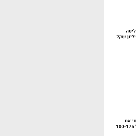
ליטה
סי את
תחנת קרית גת: רווח של 100-175