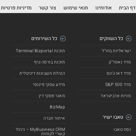
דף הבית
אודותינו
תנאי שימוש
צור קשר
מדיניות פרטיות
כל השווקים
כל השירותים
ישראליות בחו"ל
תוכנת Terminal Bizportal
מדד נאסד"ק
תוכנת בורסה גרף
מדד דאו ג'ונס
הנהלת חשבונות דיגיטלית
מדד 500 S&P
מידע עסקי פיננסי
מניות ארביטראז'
מאגר פסקי דין
BizMap
טאבו ישיר
איתור חברה
נסח טאבו
MyBusiness CRM – ניהול
קשרי לקוחות