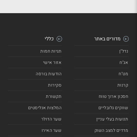
מדורים באתר
כללי
נדל"ן
תגיות חמות
אג"ח
אזור אישי
מט"ח
הודעות בורסה
קרנות
סקירות
חסכון ארוך טווח
תקשורת
שווקים גלובליים
המלצות אנליסטים
תנועות בעלי עניין
שער הדולר
מדדים למצב השוק
שער האירו