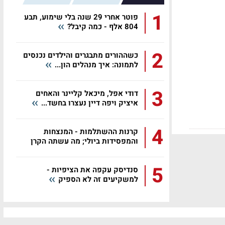
1
פוטר אחרי 29 שנה בלי שימוע, תבע
804 אלף - כמה קיבל?
2
כשההורים מתבגרים והילדים נכנסים
לתמונה: איך מנהלים הון...
3
דודי אפל, מיכאל קליינר והאחים
איציק ויפה דיין נעצרו בחשד...
4
קרנות ההשתלמות - המנצחות
והמפסידות ביולי; מה עשתה הקרן
שלכם?
5
סנדיסק עקפה את הציפיות -
למשקיעים זה לא הספיק