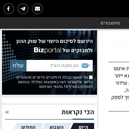
מחשבונים
הירשם לסיכום היומי של שוק ההון
ולמבזקים של
 איגום
א ייתר
אני מאשר קבלת ניוזלטרים ודיוורים פרסומיים
 שידור
בדואר אלקטרוני ו/או באמצעות הסלולר בהתאם
למפורט בסעיף 10 בתנאי השימוש
ה,
ך לספק
הכי נקראות
היום
השבוע
החודש