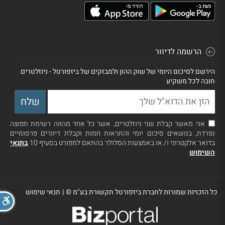
הרשמה לדיוור
הירשם לסיכום היומי של שוק ההון ולמבזקים של ביזפורטל - ניוזלטרים
חובה לכל משקיע
אני מאשר קבלת שני ניוזלטרים, אשר כל אחד מהווה רשימת תפוצה
נפרדת, בנושאים סיכום יומי והתראות חמות וקבלת דיוורים פרסומיים
בדואר אלקטרוני ו/ או באמצעות הסלולר בהתאם למפורט בסעיף 10
בתנאי
השימוש
כל הזכויות שמורות לחברת ביזפורטל תקשורת בע"מ ©
|
תנאי שימוש