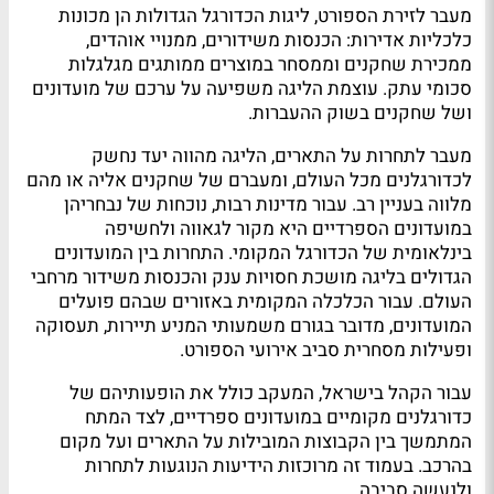
מעבר לזירת הספורט, ליגות הכדורגל הגדולות הן מכונות
כלכליות אדירות: הכנסות משידורים, ממנויי אוהדים,
ממכירת שחקנים וממסחר במוצרים ממותגים מגלגלות
סכומי עתק. עוצמת הליגה משפיעה על ערכם של מועדונים
ושל שחקנים בשוק ההעברות.
מעבר לתחרות על התארים, הליגה מהווה יעד נחשק
לכדורגלנים מכל העולם, ומעברם של שחקנים אליה או מהם
מלווה בעניין רב. עבור מדינות רבות, נוכחות של נבחריהן
במועדונים הספרדיים היא מקור לגאווה ולחשיפה
בינלאומית של הכדורגל המקומי. התחרות בין המועדונים
הגדולים בליגה מושכת חסויות ענק והכנסות משידור מרחבי
העולם. עבור הכלכלה המקומית באזורים שבהם פועלים
המועדונים, מדובר בגורם משמעותי המניע תיירות, תעסוקה
ופעילות מסחרית סביב אירועי הספורט.
עבור הקהל בישראל, המעקב כולל את הופעותיהם של
כדורגלנים מקומיים במועדונים ספרדיים, לצד המתח
המתמשך בין הקבוצות המובילות על התארים ועל מקום
בהרכב. בעמוד זה מרוכזות הידיעות הנוגעות לתחרות
ולנעשה סביבה.