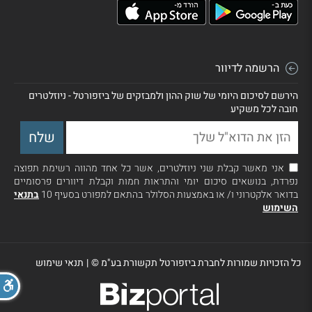
הרשמה לדיוור
הירשם לסיכום היומי של שוק ההון ולמבזקים של ביזפורטל - ניוזלטרים
חובה לכל משקיע
אני מאשר קבלת שני ניוזלטרים, אשר כל אחד מהווה רשימת תפוצה
נפרדת, בנושאים סיכום יומי והתראות חמות וקבלת דיוורים פרסומיים
בדואר אלקטרוני ו/ או באמצעות הסלולר בהתאם למפורט בסעיף 10
בתנאי
השימוש
כל הזכויות שמורות לחברת ביזפורטל תקשורת בע"מ ©
|
תנאי שימוש