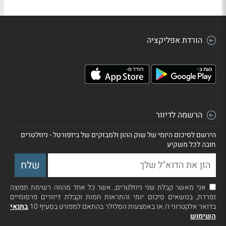
הורדת אפליקציה
הרשמה לדיוור
הירשם לסיכום היומי של שוק ההון ולמבזקים של ביזפורטל - ניוזלטרים
חובה לכל משקיע
אני מאשר קבלת שני ניוזלטרים, אשר כל אחד מהווה רשימת תפוצה
נפרדת, בנושאים סיכום יומי והתראות חמות וקבלת דיוורים פרסומיים
בדואר אלקטרוני ו/ או באמצעות הסלולר בהתאם למפורט בסעיף 10
בתנאי
השימוש