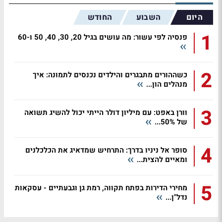
היום
השבוע
החודש
1
פנסיה לפי עשור: מה עושים בגיל 20, 30, 40, 50 ו-60
2
כשההורים מתבגרים והילדים נכנסים לתמונה: איך
מנהלים הון...
3
וורן באפט: עם מיליון דולר הייתי יכול להשיג תשואה
של 50%...
4
סופר אל ניניו בדרך: התרחיש שמדאיג את הכלכלנים
ומאיים להצית...
5
מחירי הדירות בפתח תקווה, רמת גן וגבעתיים - עסקאות
נדל"ן...