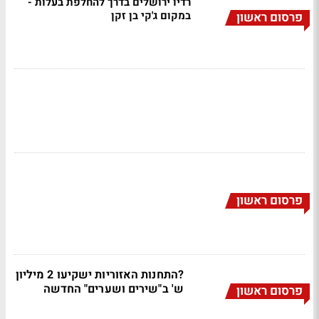
רדיו ירושלים בדרך להחלפת בעלות -
במקום ג'קי בן זקן
פרסום ראשון
פרסום ראשון
?התחנות האזוריות ישקיעו 2 מיליון
ש' ב"שירים ושערים" החדשה
פרסום ראשון