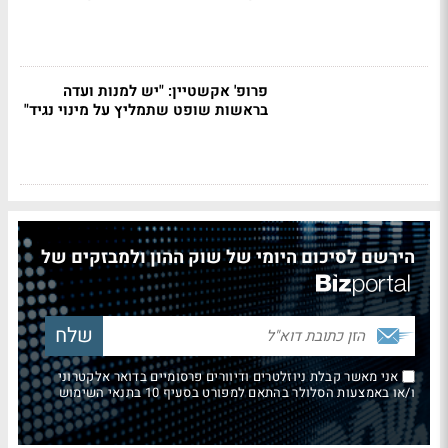
פרופ' אקשטיין: "יש למנות ועדה
בראשות שופט שתמליץ על מינוי נגיד"
הירשם לסיכום היומי של שוק ההון ולמבזקים של
אני מאשר קבלת ניוזלטרים ודיוורים פרסומיים בדואר אלקטרוני
ו/או באמצעות הסלולר בהתאם למפורט בסעיף 10 בתנאי השימוש