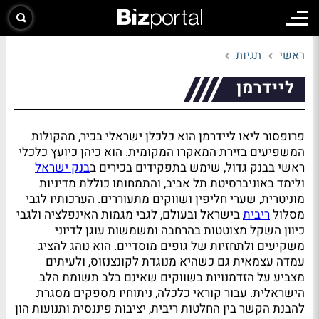
ראשי
תגיות
ליידרמן
פרופסור ליאו ליידרמן הוא כלכלן ישראלי בכיר, מהקולות
המשפיעים בזירת המאקרו המקומית. הוא כיהן כיועץ כלכלי
ראשי בבנק גדול, שימש בתפקידים בכירים ב
בנק ישראל
ולימד באוניברסיטת תל אביב, והתמחותו כוללת מדיניות
מוניטרית, שערי חליפין ושווקים מתעוררים. הערכותיו לגבי
מסלול
ריבית
בישראל ובעולם, לגבי מגמות האינפלציה ולגבי
כיוון השקל מצוטטות בהרחבה ומשמשות עוגן לדיוני
משקיעים ולתחזיות של גופים מוסדיים. הוא נוהג להציג
עמדה עצמאית גם כשהיא מנוגדת לקונצנזוס, ולעיתים
מצביע על הזדמנויות בשווקים שאינם בלב תשומת הלב
הישראלית. עבור קוראי כלכלה, ניתוחיו מספקים מסגרת
להבנת הקשר בין החלטות ריבית, יציבות פיננסית ותנועות הון