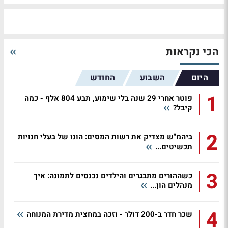
הכי נקראות
היום
השבוע
החודש
1
פוטר אחרי 29 שנה בלי שימוע, תבע 804 אלף - כמה
קיבל?
2
ביהמ"ש מצדיק את רשות המסים: הונו של בעלי חנויות
תכשיטים...
3
כשההורים מתבגרים והילדים נכנסים לתמונה: איך
מנהלים הון...
4
שכר חדר ב-200 דולר - וזכה במחצית מדירת המנוחה