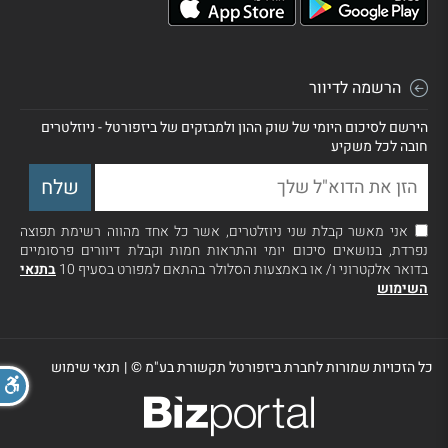
הרשמה לדיוור
הירשם לסיכום היומי של שוק ההון ולמבזקים של ביזפורטל - ניוזלטרים
חובה לכל משקיע
אני מאשר קבלת שני ניוזלטרים, אשר כל אחד מהווה רשימת תפוצה
נפרדת, בנושאים סיכום יומי והתראות חמות וקבלת דיוורים פרסומיים
בדואר אלקטרוני ו/ או באמצעות הסלולר בהתאם למפורט בסעיף 10
בתנאי
השימוש
כל הזכויות שמורות לחברת ביזפורטל תקשורת בע"מ ©
|
תנאי שימוש