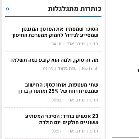
כותרות מתגלגלות
הסוכר שמסתיר את הסרטן: המנגנון
שמסייע לגידול לחמוק ממערכת החיסון
מדע
מירב ארד
04:10
|
|
מה זה טוקן, ולמה הוא קובע כמה תשלמו
BizTech
ענת גלעד
01:03
|
|
5 משרות
שתי מעטפות, אותו כסף: החישוב
שמבטיח רווח של 25% ומתפרק בדרך
מדע
מירב ארד
05:02
|
|
23 אנשים בחדר: הסיכוי המפתיע
ששניים חולקים יום הולדת
מדע
מירב ארד
00:51
|
|