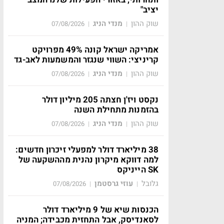
יציב"
שוק ההון
מנדי הניג
07/08/2026
|
|
אמריקה ישראל קונה 49% מפרויקט
קריניצי: השווי שנגזר והמשמעות לאב-גד
שוק ההון
מנדי הניג
07/08/2026
|
|
נקסט ויז'ן חצתה 205 מיליון דולר
בהזמנות מתחילת השנה
שוק ההון
מנדי הניג
07/08/2026
|
|
38 מיליארד דולר למפעלי זיכרון חדשים:
למה דווקא מיקרון נהנית מההשקעה של
SK הייניקס
גלובל
עוזי גרסטמן
07/08/2026
|
|
הכנסות שיא של 9 מיליארד דולר
לסאנדיסק, אבל התחזית מכבידה; המניה