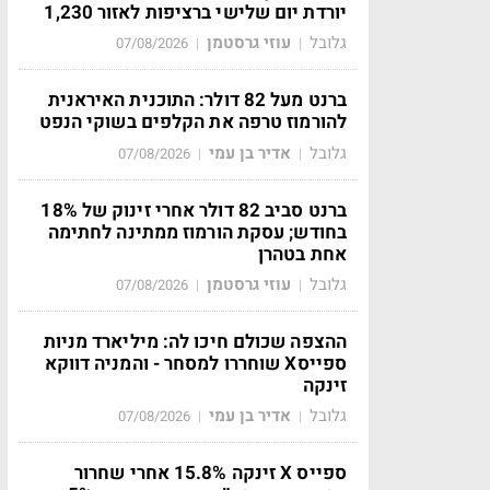
יורדת יום שלישי ברציפות לאזור 1,230
גלובל
עוזי גרסטמן
07/08/2026
|
|
ברנט מעל 82 דולר: התוכנית האיראנית
להורמוז טרפה את הקלפים בשוקי הנפט
גלובל
אדיר בן עמי
07/08/2026
|
|
ברנט סביב 82 דולר אחרי זינוק של 18%
בחודש; עסקת הורמוז ממתינה לחתימה
אחת בטהרן
גלובל
עוזי גרסטמן
07/08/2026
|
|
ההצפה שכולם חיכו לה: מיליארד מניות
ספייסX שוחררו למסחר - והמניה דווקא
זינקה
גלובל
אדיר בן עמי
07/08/2026
|
|
ספייס X זינקה 15.8% אחרי שחרור