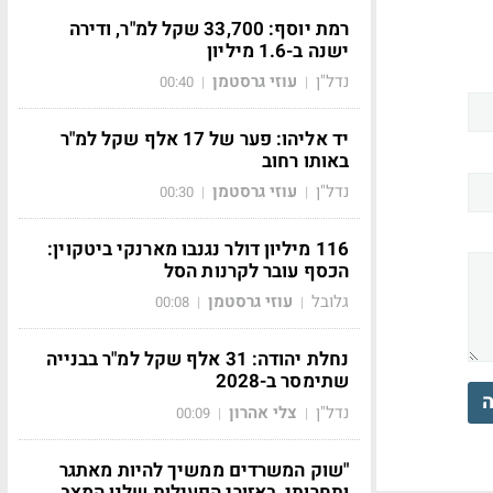
רמת יוסף: 33,700 שקל למ"ר, ודירה
ישנה ב-1.6 מיליון
נדל"ן
עוזי גרסטמן
00:40
|
|
יד אליהו: פער של 17 אלף שקל למ"ר
באותו רחוב
נדל"ן
עוזי גרסטמן
00:30
|
|
116 מיליון דולר נגנבו מארנקי ביטקוין:
הכסף עובר לקרנות הסל
גלובל
עוזי גרסטמן
00:08
|
|
נחלת יהודה: 31 אלף שקל למ"ר בבנייה
שתימסר ב-2028
ה
נדל"ן
צלי אהרון
00:09
|
|
"שוק המשרדים ממשיך להיות מאתגר
ותחרותי, באזורי הפעילות שלנו המצב