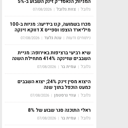
המניות; הנאסד״ק זינק השבוע ב-5%
גלובל
צוות גלובל
07/08/2026
|
|
מכרו בשמועה, קנו בידיעה: מניות ב-100
מיליארד הוצפו וספייס X דווקא זינקה
ניתוחים ודעות
ענת גלעד
07/08/2026
|
|
שיא רביעי ברציפות באירופה: מניית
השבבים שזינקה 414% מתחילת השנה
גלובל
עמית בר
07/08/2026
|
|
היצוא מסין זינק 24%; יצוא השבבים
כמעט הוכפל בתוך שנה
גלובל
עוזי גרסטמן
07/08/2026
|
|
ראלי התוכנה סגר שבוע של 8%
גלובל
עמית בר
07/08/2026
|
|