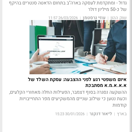
גדול - ומתקדמת לעסקה בארה"ב בתחום הדאטה סנטרים בהיקף
של כ-50 מיליון דולר
שוק ההון
עוזי גרסטמן
26/03/2026 11:57
|
|
איום משפטי רגע לפני ההצבעה: עסקת השלד של
א.א.א.מ.א מסתבכת
ההשקעה נסגרה בסוף דצמבר, הפעילות החלה מאחורי הקלעים,
וכעת נטען כי שילוב שניים מהמשקיעים מפר התחייבויות
קודמות
בארץ
ליאור דנקנר
30/01/2026 15:23
|
|