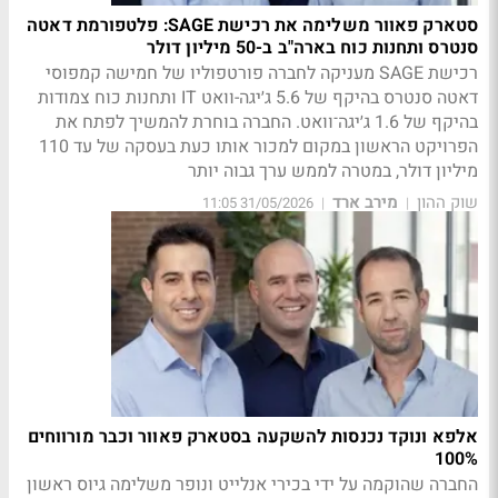
סטארק פאוור משלימה את רכישת SAGE: פלטפורמת דאטה
סנטרס ותחנות כוח בארה"ב ב-50 מיליון דולר
רכישת SAGE מעניקה לחברה פורטפוליו של חמישה קמפוסי
דאטה סנטרס בהיקף של 5.6 ג׳יגה-וואט IT ותחנות כוח צמודות
בהיקף של 1.6 ג׳יגה־וואט. החברה בוחרת להמשיך לפתח את
הפרויקט הראשון במקום למכור אותו כעת בעסקה של עד 110
מיליון דולר, במטרה לממש ערך גבוה יותר
שוק ההון
מירב ארד
31/05/2026 11:05
|
|
אלפא ונוקד נכנסות להשקעה בסטארק פאוור וכבר מורווחים
100%
החברה שהוקמה על ידי בכירי אנלייט ונופר משלימה גיוס ראשון