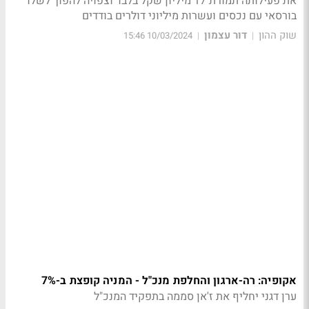
את פעילותה תמורת 17 מיליון שקל בלבד וצפויה להפוך לשלד
בורסאי עם נכסים ועשרות מיליוני דולרים בודדים
שוק ההון
דור עצמון
10/03/2024 15:46
|
|
אקופיה: רה-ארגון והחלפת מנכ"ל - המניה קופצת ב-7%
ערן דגני יחליף את ז'אן סממה בתפקיד המנכ"ל