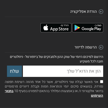
הורדת אפליקציה
הרשמה לדיוור
הירשם לסיכום היומי של שוק ההון ולמבזקים של ביזפורטל - ניוזלטרים
חובה לכל משקיע
אני מאשר קבלת שני ניוזלטרים, אשר כל אחד מהווה רשימת תפוצה
נפרדת, בנושאים סיכום יומי והתראות חמות וקבלת דיוורים פרסומיים
בדואר אלקטרוני ו/ או באמצעות הסלולר בהתאם למפורט בסעיף 10
בתנאי
השימוש