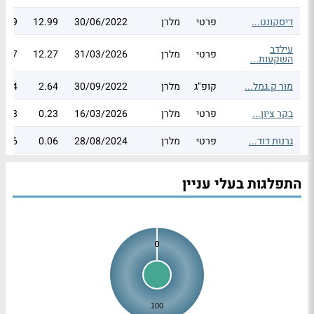
דיסקונט...
פרטי
מלרן
30/06/2022
12.99
2.99
עילדב
פרטי
מלרן
31/03/2026
12.27
2.27
השקעות...
מור ק.גמל...
קופ"ג
מלרן
30/09/2022
2.64
2.64
בקר ציון...
פרטי
מלרן
16/03/2026
0.23
0.23
גרנות דוד...
פרטי
מלרן
28/08/2024
0.06
0.06
התפלגות בעלי עניין
0
0
100