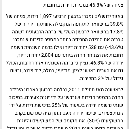
צניחה של 46.8% במכירת דירות ברחובות
באזור ירושלים נמכרו ברבעון הרביעי 1,897 דירות, צניחה של
39.8% בהשוואה לתקופה המקבילה אשתקד וירידה של
17.8% בהשוואה לרבעון השלישי. ברמה הרבעונית רשמה
טבריה את הירידה החריפה ביותר במספר הדירות שנמכרו
(43.6%-) עם 528 יחידות דיור ואילו ברמה השנתית רשמה
רחובות את הצניחה החדה ביותר עם 2,804 יחידות דיור,
ירידה של 46.8%. נציין כי ברמה השנתית אזור רחובות, הכולל
גם את הערים ראשון לציון, מודיעין, רמלה, לוד ויבנה, נרשם
גידול של 3% במכירות.
לראשונה מאז תחילת 2011, נבלמה ברבעון האחרון הירידה
החדה במספר הדירות שנרכשו על ידי זוגות צעירים. בסיכום
שנתי נרשמה ירידה בשיעור של 25% ברכישת דירות על ידי
זוגות צעירים, שיעור ירידה מעט מתון מזה שנרשם בקרב
המשקיעים (30%). את מקומם של המשקיעים והזוגות
הצעירים תפסו בשנת 2011 משפרי הדיור, אשר רשמו גידול