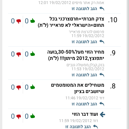
אמת רק אתר מיסים
19/02/2012 12:01
הגב לתגובה זו
.
10
צדק חברתי=חרםצרכני בכל
0
0
תחום=הישראלי לא פראייר (ל"ת)
פרסום להרצת פראייר
19/02/2012 11:59
הגב לתגובה זו
.
9
מחיר הזוי מעל30-50%,בועה
0
0
יתפוצץ,2012 מיתון!!! (ל"ת)
בנק,קבלן,ממשלה גנבים
19/02/2012 11:53
הגב לתגובה זו
.
8
משחילים את המטומטמים
0
0
שיושבים בציון
דוד
19/02/2012 11:46
הגב לתגובה זו
ועוד דבר הזוי
0
0
דוד
19/02/2012 11:59
הגב לתגובה זו