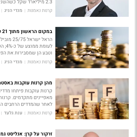
2.3 מיליארד שקל כשהשניה עם כ-86 מיליון שקל בלבד
קרנות נאמנות
מנדי הניג
|
|
במקום הראשון מתוך 21 קרנות: איך הראל ישראל 25/75 עושה את זה?
וטבע הן שמסבירות את הפ
קרנות נאמנות
מנדי הניג
|
|
מהן קרנות עוקבות באסטרטגיית quality ואיך משלבים אותן
קרנות עוקבות פיתחו מדד
מאפיינים מתקדמים. קרנות 
לאחר שהמדדים הרחבים הפכו
קרנות נאמנות
ענת גלעד
|
|
זרקור על קרן: אנליסט גמ