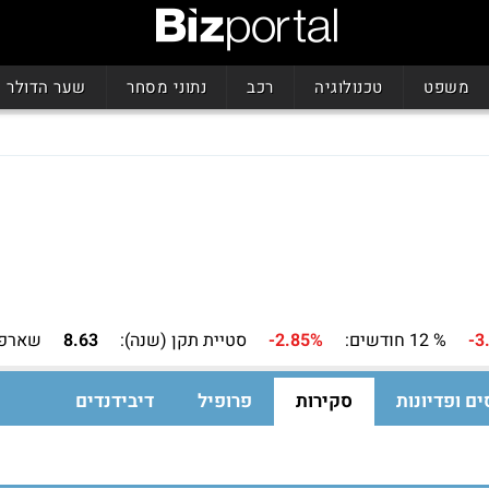
משפט
טכנולוגיה
רכב
נתוני מסחר
שער הדולר
-3
% 12 חודשים:
-2.85%
סטיית תקן (שנה):
8.63
שארפ 
ים ופדיונות
סקירות
פרופיל
דיבידנדים