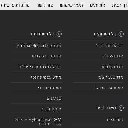
דף הבית
אודותינו
תנאי שימוש
צור קשר
מדיניות פרטיות
כל השווקים
כל השירותים
ישראליות בחו"ל
תוכנת Terminal Bizportal
מדד נאסד"ק
תוכנת בורסה גרף
מדד דאו ג'ונס
הנהלת חשבונות דיגיטלית
מדד 500 S&P
מידע עסקי פיננסי
מניות ארביטראז'
מאגר פסקי דין
BizMap
טאבו ישיר
איתור חברה
נסח טאבו
MyBusiness CRM – ניהול
קשרי לקוחות