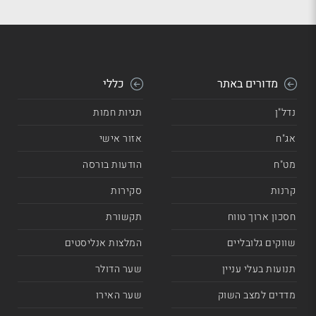
מדורים באתר
כללי
נדל"ן
תגיות חמות
אג"ח
אזור אישי
מט"ח
הודעות בורסה
קרנות
סקירות
חסכון ארוך טווח
תקשורת
שווקים גלובליים
המלצות אנליסטים
תנועות בעלי עניין
שער הדולר
מדדים למצב השוק
שער האירו