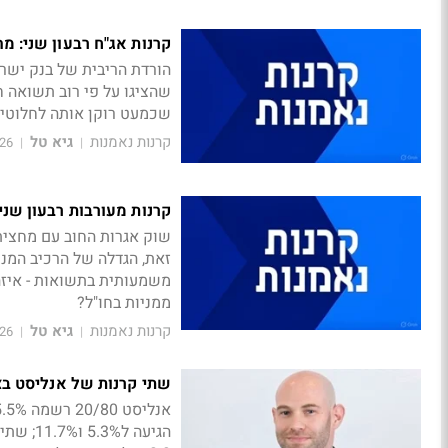
קרנות אג"ח רבעון שני: מ
הורדת הריבית של בנק ישרא
שהציגו על פי רוב תשואה חי
שכמעט רוקן אותה לחלוטין
קרנות נאמנות
גיא טל
1:53
|
|
קרנות מעורבות רבעון שני
שוק אגרות החוב עם מחצית 
זאת, הגדלה של הרכיב המנ
משמעותית בתשואות - איזה 
ממניות בחו"ל?
קרנות נאמנות
גיא טל
6:00
|
|
שתי קרנות של אנליסט בצמרת ה-20/80: מה הן
הגיעה 