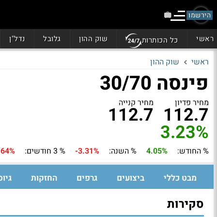
קרנות נאמנות
קרנות נאמנות
הירשמו
ראשי
שוק ההון
גלובל
נדל"ן
כל הכותרות
ראשי
שוק ההון
פינסה 30/70
מחיר פדיון
מחיר קנייה
112.7
112.7
3.23%
% החודש:
4.05%
% השנה:
-3.31%
% 3 חודשים:
.64%
מבט כללי
ביצועים
גרפים
החזקות
גיוס
סקירות