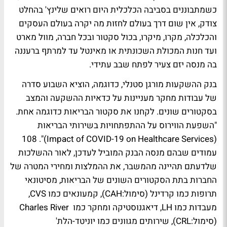
כשמתבוננים בסביבה הכלכלית היום רואים שלינץ' בהחלט
צודק, אין שום דרך בעולם לחזות מה יקרה בעולם העסקים
והכלכלה, מקרו, מיקרו, בכול סקטור ובכל חברה, מוול מארט
ועד חנות המכולת השכונתית או מאינטל עד למרתף ברעננה
בה מנסה יזם צעיר לפתח שבב עתידי.
בנק ההשקעות מורגן סטנלי, כדוגמה, הוציא השבוע סדרה
של עבודות מחקר מעניינות על כדאיות ההשקעה והמצב
בסקטורים שונים. לקחנו את סקטור הבריאות כדוגמה אחת.
"השפעת הווירוס על ההתפתחויות בשירותי הבריאות
(Impact of COVID-19 on Healthcare Services)". 108
עמודים שבהם מנסה הבנק המוביל לעדכן, לאור ההשלכות
שלדעתם תהיינה מהמשבר, את ההמלצות ומחירי המטרה של
החברות בתת הסקטורים השונים של הבריאות, מסיטונאי
תרופות כמו קרדינל (סימול:CAH), קמעונאים כמו CVS,
מעבדות כמו LH, דיאגנוסטיקה ומחקר כמו Charles River
(סימול:CRL), שירותים מגוונים כמו יוניטד-הלת'