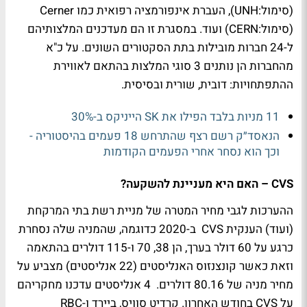
(סימול:UNH), העברת אינפורמציה רפואית כמו Cerner
(סימול:CERN) ועוד. במסגרת זו הם מעדכנים המלצותיהם
ל-24 חברות מובילות בתת הסקטורים השונים. על כ"א
מהחברות הן נותנים 3 סוגי המלצות בהתאם לאווירת
ההתפתחויות: דובית, שורית ובסיסית.
11 מניות בלבד הפילו את SK הייניקס ב-30%
הנאסד״ק רשם רצף שהתרחש 18 פעמים בהיסטוריה -
וכך הוא נסחר אחרי הפעמים הקודמות
CVS – האם היא מעניינת להשקעה?
ההערכות לגבי מחיר המטרה של מניית רשת בתי המרקחת
(ועוד) הענקית CVS ב-2020 כדוגמה, שהמניה שלה נסחרת
כרגע על 60 דולר בערך, הן 38, 70 ו-115 דולרים בהתאמה
וזאת כאשר קונצנזוס האנליסטים (22 אנליסטים) מצביע על
מחיר מניה של 80.16 דולרים. 4 אנליסטים עדכנו מחקריהם
על CVS בחודש האחרון. קרדיט סוויס, ביירד ו-RBC