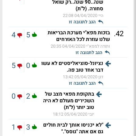
שנה..90 שנה..רק שואל
סחורה. (ל"ת)
היי
04/04/2020 22:08
הגב לתגובה זו
.
42
בזכות מפא"י מערכת הבריאות
4
5
שלנו עוזרת לכל האזרחים
ותודה למפא"י
04/04/2020 20:35
הגב לתגובה זו
נציונל-סוציאליסטים לא עשו
5
0
דבר אחד טוב פה.
דגן
05/04/2020 13:42
הגב לתגובה זו
בתקופת מפאי מצב של
0
2
השכירים מעולם לא היה
טוב יותר (ל"ת)
יובי
05/04/2020 18:12
"לא יכניסו אותך לבית חולים
1
3
גם אם אתה "גוסס"."