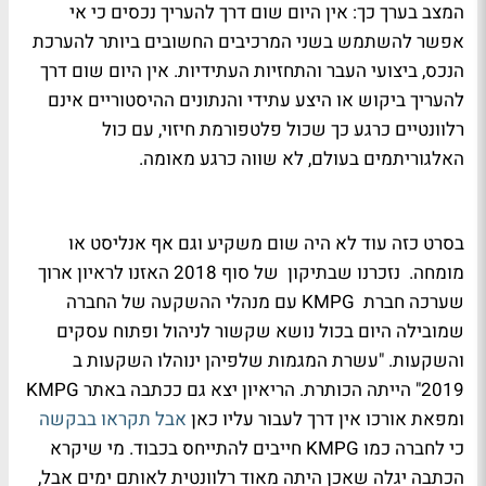
המצב בערך כך: אין היום שום דרך להעריך נכסים כי אי
אפשר להשתמש בשני המרכיבים החשובים ביותר להערכת
הנכס, ביצועי העבר והתחזיות העתידיות. אין היום שום דרך
להעריך ביקוש או היצע עתידי והנתונים ההיסטוריים אינם
רלוונטיים כרגע כך שכול פלטפורמת חיזוי, עם כול
האלגוריתמים בעולם, לא שווה כרגע מאומה.
בסרט כזה עוד לא היה שום משקיע וגם אף אנליסט או
מומחה. נזכרנו שבתיקון של סוף 2018 האזנו לראיון ארוך
שערכה חברת KMPG עם מנהלי ההשקעה של החברה
שמובילה היום בכול נושא שקשור לניהול ופתוח עסקים
והשקעות. "עשרת המגמות שלפיהן ינוהלו השקעות ב
2019" הייתה הכותרת. הריאיון יצא גם ככתבה באתר KMPG
ומפאת אורכו אין דרך לעבור עליו כאן
אבל תקראו בבקשה
כי לחברה כמו KMPG חייבים להתייחס בכבוד. מי שיקרא
הכתבה יגלה שאכן היתה מאוד רלוונטית לאותם ימים אבל,