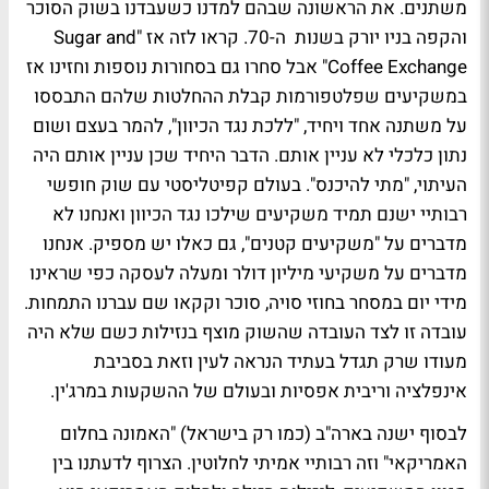
משתנים. את הראשונה שבהם למדנו כשעבדנו בשוק הסוכר
והקפה בניו יורק בשנות ה-70. קראו לזה אז "Sugar and
Coffee Exchange" אבל סחרו גם בסחורות נוספות וחזינו אז
במשקיעים שפלטפורמות קבלת ההחלטות שלהם התבססו
על משתנה אחד ויחיד, "ללכת נגד הכיוון", להמר בעצם ושום
נתון כלכלי לא עניין אותם. הדבר היחיד שכן עניין אותם היה
העיתוי, "מתי להיכנס". בעולם קפיטליסטי עם שוק חופשי
רבותיי ישנם תמיד משקיעים שילכו נגד הכיוון ואנחנו לא
מדברים על "משקיעים קטנים", גם כאלו יש מספיק. אנחנו
מדברים על משקיעי מיליון דולר ומעלה לעסקה כפי שראינו
מידי יום במסחר בחוזי סויה, סוכר וקקאו שם עברנו התמחות.
עובדה זו לצד העובדה שהשוק מוצף בנזילות כשם שלא היה
מעודו שרק תגדל בעתיד הנראה לעין וזאת בסביבת
אינפלציה וריבית אפסיות ובעולם של ההשקעות במרג'ין.
לבסוף ישנה בארה"ב (כמו רק בישראל) "האמונה בחלום
האמריקאי" וזה רבותיי אמיתי לחלוטין. הצרוף לדעתנו בין