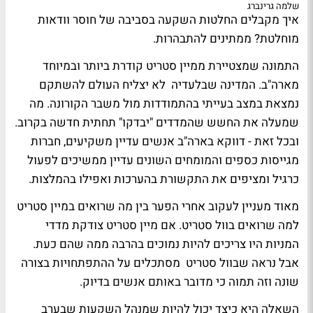
שלמה גרינברג
איך מקבלים החלטות השקעה בסביבה של חוסר וודאות
מוחלטת? ממתינים להתבהרות.
התמונה שמצטיירת ממיין סטריט קודרת ביותר ובמיוחד
מארה"ב. המדינה שבלעדיה לא יצליח העולם להשתקם
נמצאת במצב בעייתי בהתמודדות מול משבר הקורונה. מה
שמעלה את החשש שהמדדים "יבדקו" תחתית חדשה בקרוב.
ובכל זאת - דווקא בארה"ב אנשים עדיין משקיעים, חברות
מגייסות כספים והמומחים השונים עדיין ממשיכים לפעול
כרגיל ומציפים את התקשורת בהערכות ואפילו בהמלצות.
מאוד מעניין לעקוב אחרי הפער בין מה שרואים במיין סטריט
למה שרואים בוול סטריט. אם מיין סטריט צודקת מדדי
המניות היו צריכים להיות נמוכים בהרבה ממה שהם כעת.
אבל נראה שבוול סטריט מסתכלים על ההתפתחויות בצורה
שונה וזה תמוה כי מדובר באותם אנשים בדיוק.
השאלה היא כיצד יכול להיות שמנהל השקעות שבערב