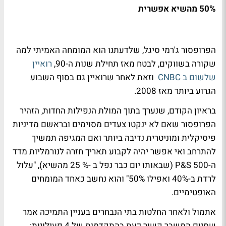
50% מהשיא אפשרית
הפרופסור ג'רמי סיגל, שלדעתנו הוא המומחה האמיתי למה
שקורה בשווקים, לבטח מאז תחילת שנות ה-90,
רואיין
שלשום ב CNBC
וזאת לאחר שרואיין גם בסוף השבוע
הגרוע ביותר מאז 2008.
בראיון הקודם, שנערך בתוך המולת הנפילות החדות, הזהיר
הפרופסור שאם לא ינקטו צעדים מסוימים ובראשם מדיניות
פיסיקלית ומוניטרית נדיבה ביותר ואם המגיפה תמשיך
להתרחב ואי אפשר יהיה לקבוע תאריך חזרה לנורמליות מדד
ה-500 P&S (שבאותו יום כבר נפל ב -% 25 מהשיא), "עלול
לרדת ב-40% ואפילו 50%" והוא נחשב כאחד המומחים
האופטימיים.
אתמול ולאחר החלטות בתי הנבחרים בעניין התמיכה אמר
שסיום המשבר קשור כעת בהתקדמות של 4 פעילויות: