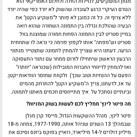
מגוון המשקיעים, לנזילות הזולה ולחלום האמריקאי הוא
הגורם העיקרי כרגע לעובדה שהשוק לא יורד כפי שהיה יורד
ללא צרוף זה. כל זה כמובן לא פותר ל"משקיע הקטן" את
הבעיה שהולכת וגדלה בין התמונה השחורה שהוא רואה
במיין סטריט לבין התמונה הפחות חמורה שמוצגת בוול
סטריט וש"מפתה" אותו לקפוץ פנימה כי נראה לו שתחתית
הגיעה. דעתנו היא שצריך להמתין לתמונה שתצטייר מנתוני
הרבעון הראשון שיתחילו לזרום ממחר עם נתוני התעסוקה
ואז להמתין לדיווחי החברות המובילות (שכנראה "יוותרו"
הפעם על ההנחיות וטוב שכך) ולקוות שחוסר הוודאות יקטן.
עד אז, לדעתנו, צריך ה"משקיע הקטן" להתרחק מהמים
ובינתיים נסתכל על איך מתייחסים חכמים מאתנו לתמונה.
מה פיטר לינץ' ממליץ לכם לעשות בשוק המניות?
פיטר לינץ, מנהל ההשקעות הגדול, מייסד קרן מגלן
שבמהלך 13 השנים שניהל אותה, 1977-1990, צמחה מ-18
מיליון דולרים ל-14 מיליארד, רואיין בפוקס ביזנס וסיכם את