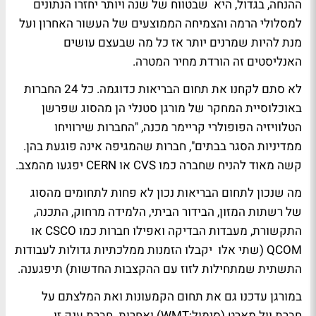
ההנחה, בגדול, היא שבטווח של שנה ויותר יחזרו הנתונים
למסלולי הרמה והצמיחה הממוצעים של העשור האחרון ועל
מנת להיות שמרנים יותר אז כל מה שבעצם עושים
האנליסטים זה הורדת מחיר המטרה.
לא סתם לקחנו את תחום הבריאות כדוגמה. כל 24 החברות
באוכלוסיית המחקר של מורגן סטנלי הן מהסוג שפרשן
הטלוויזיה הפופולרי קריימר מכנה, "החברות שירוויחו
ממדיניות הסגר בבתים", חברות שהמגיפה אינה פוגעת בהן.
קשה מאוד להניח שחברה כמו CVS או CERN יפגעו מהמצב.
מה שנכון לתחום הבריאות נכון לא פחות לתחומים מהסוג
של רשתות המזון, הבידור הביתי, הלמידה מרחוק, התכנה,
התקשורת, מעבדות הבדיקה ואפילו חברות כמו CSCO או
QCOM (שתי אלו יקבלו הזמנות ממלכתיות גדולות לעבודות
התשתית שמתחילות לזוז עם ההקצבות החדשות) תיפגענה.
במורגן עדכנו גם את תחום הקמעונות ואת המלצתם על
חברת וול מארט (סימול:WMT) ואחרות. חברת ענק זו