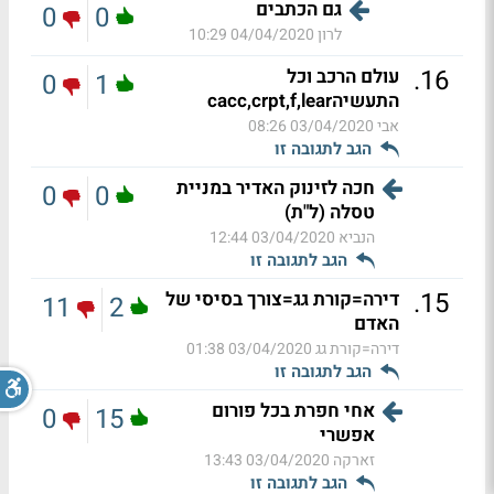
גם הכתבים
0
0
לרון
04/04/2020 10:29
.
16
עולם הרכב וכל
0
1
התעשיהcacc,crpt,f,lear
אבי
03/04/2020 08:26
הגב לתגובה זו
חכה לזינוק האדיר במניית
0
0
טסלה (ל"ת)
הנביא
03/04/2020 12:44
הגב לתגובה זו
.
15
דירה=קורת גג=צורך בסיסי של
11
2
האדם
דירה=קורת גג
03/04/2020 01:38
הגב לתגובה זו
אחי חפרת בכל פורום
0
15
אפשרי
זארקה
03/04/2020 13:43
הגב לתגובה זו