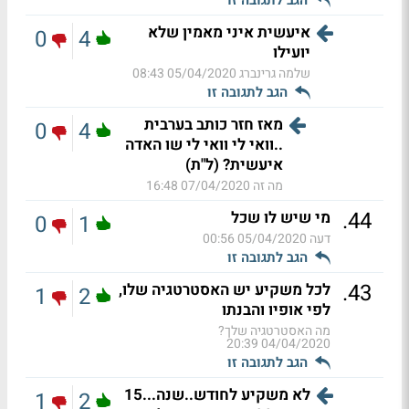
איעשית איני מאמין שלא
0
4
יועילו
שלמה גרינברג
05/04/2020 08:43
הגב לתגובה זו
מאז חזר כותב בערבית
0
4
..וואי לי וואי לי שו האדה
איעשית? (ל"ת)
מה זה
07/04/2020 16:48
.
44
מי שיש לו שכל
0
1
דעה
05/04/2020 00:56
הגב לתגובה זו
.
43
לכל משקיע יש האסטרטגיה שלו,
1
2
לפי אופיו והבנתו
מה האסטרטגיה שלך?
04/04/2020 20:39
הגב לתגובה זו
לא משקיע לחודש..שנה...15
1
2