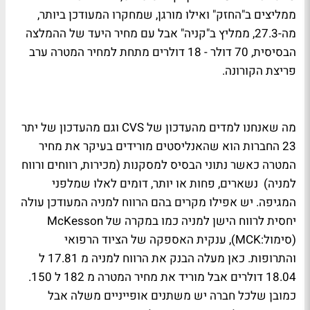
ממליצים ב"החזק" ואילו מורגן, שמחקרו המעודכן ביותר,
מה-27.3, ממליץ ב"קניה" אבל עם מחיר היעד של ההמלצה
הבסיסית, 70 דולר - 18 דולרים מתחת למחיר המטרה ערב
פריצת הקורונה.
מה שאנחנו למדים מהעדכון של CVS וגם מהעדכון של יתר
23 החברות הוא שהאנליסטים מורידים בעיקר את מחיר
המטרה כאשר נתוני הבסיס למסקנות (מכירות, רווחים ורווח
למניה) נשארים, פחות או יותר, דומים לאלו שמלפני
המגיפה. יש אפילו מקרים בהם הרווח למניה המעודכן עולה
יחסית לרווח הישן למניה כמו במקרה של McKesson
(סימול:MCK), ענקית האספקה של הציוד הרפואי
והתרופות. כאן מעלה הבנק את הרווח למניה מ 17.81 ל
18.04 דולרים אבל מוריד את מחיר המטרה מ 182 ל 150.
כמובן שלכל חברה יש משתנים אופייניים משלה אבל