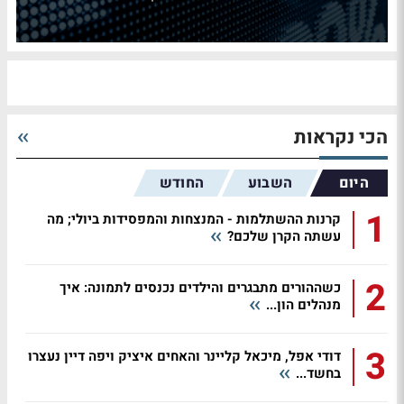
הכי נקראות
היום
השבוע
החודש
1
קרנות ההשתלמות - המנצחות והמפסידות ביולי; מה
עשתה הקרן שלכם?
2
כשההורים מתבגרים והילדים נכנסים לתמונה: איך
מנהלים הון...
3
דודי אפל, מיכאל קליינר והאחים איציק ויפה דיין נעצרו
בחשד...