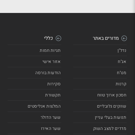
מדורים באתר
כללי
נדל"ן
תגיות חמות
אג"ח
אזור אישי
מט"ח
הודעות בורסה
קרנות
סקירות
חסכון ארוך טווח
תקשורת
שווקים גלובליים
המלצות אנליסטים
תנועות בעלי עניין
שער הדולר
מדדים למצב השוק
שער האירו