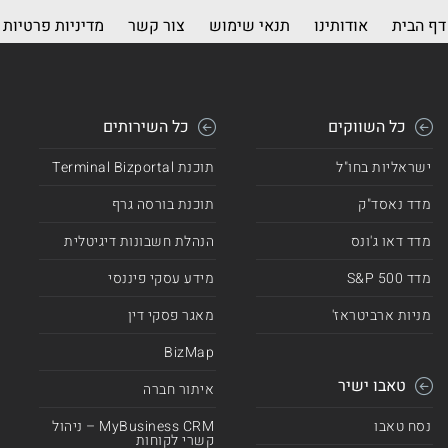
דף הבית
אודותינו
תנאי שימוש
צור קשר
מדיניות פרטיות
כל השווקים
כל השירותים
ישראליות בחו"ל
תוכנת Terminal Bizportal
מדד נאסד"ק
תוכנת בורסה גרף
מדד דאו ג'ונס
הנהלת חשבונות דיגיטלית
מדד 500 S&P
מידע עסקי פיננסי
מניות ארביטראז'
מאגר פסקי דין
BizMap
טאבו ישיר
איתור חברה
נסח טאבו
MyBusiness CRM – ניהול
קשרי לקוחות