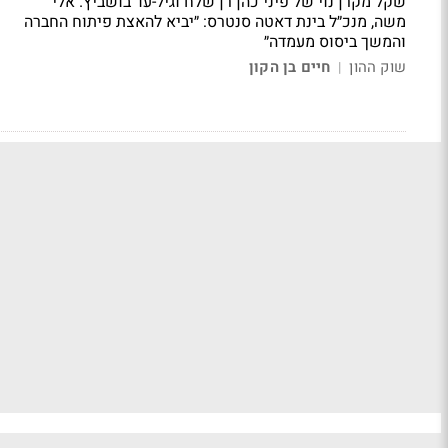
שקל מקרן נוי של פיני כהן רן שלח וגיל-עד בושביץ. אלי
משה, מנכ״ל בינת דאטה סנטרס: ״יביא להאצת פיתוח החברה
והמשך ביסוס מעמדה״
שוק ההון
חיים בן הקון
|