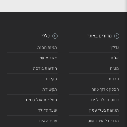
מדורים באתר
כללי
נדל"ן
תגיות חמות
אג"ח
אזור אישי
מט"ח
הודעות בורסה
קרנות
סקירות
חסכון ארוך טווח
תקשורת
שווקים גלובליים
המלצות אנליסטים
תנועות בעלי עניין
שער הדולר
מדדים למצב השוק
שער האירו