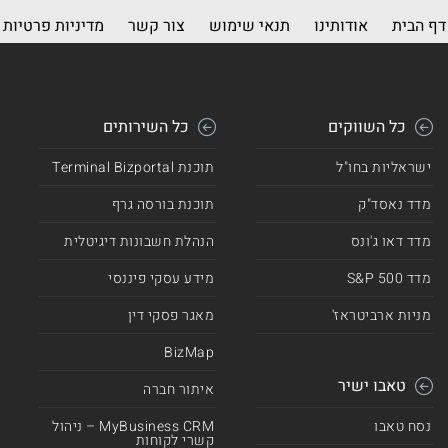
דף הבית
אודותינו
תנאי שימוש
צור קשר
מדיניות פרטיות
כל השווקים
כל השירותים
ישראליות בחו"ל
תוכנת Terminal Bizportal
מדד נאסד"ק
תוכנת בורסה גרף
מדד דאו ג'ונס
הנהלת חשבונות דיגיטלית
מדד 500 S&P
מידע עסקי פיננסי
מניות ארביטראז'
מאגר פסקי דין
BizMap
טאבו ישיר
איתור חברה
נסח טאבו
MyBusiness CRM – ניהול
קשרי לקוחות