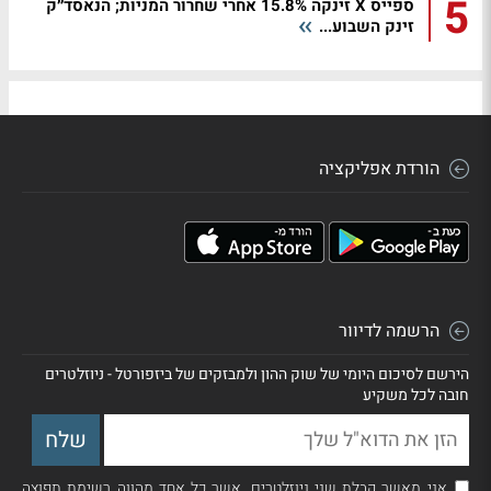
5
ספייס X זינקה 15.8% אחרי שחרור המניות; הנאסד״ק
זינק השבוע...
הורדת אפליקציה
הרשמה לדיוור
הירשם לסיכום היומי של שוק ההון ולמבזקים של ביזפורטל - ניוזלטרים
חובה לכל משקיע
אני מאשר קבלת שני ניוזלטרים, אשר כל אחד מהווה רשימת תפוצה