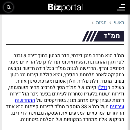
ראשי
תגיות
ממ״ד
ממ"ד הוא מרחב מוגן דירתי, חדר מבוטן בתוך דירה שנבנה
לפי תקן ההתגוננות האזרחית ומיועד להגן על הדיירים מפני
רסיסים והדף. הדרישה לבנות ממ"ד בכל דירה חדשה נקבעה
בחקיקה לאחר מלחמת המפרץ, והיא כוללת קירות וגג בטון
בעובי מוגדר, דלת פלדה, חלון אטום ומערכת סינון אוויר.
בעולם ה
נדל"ן
קיומו של ממ"ד הפך למרכיב מחיר משמעותי,
ודירות ישנות בלעדיו נסחרות לעיתים בפער ניכר מול דירות
דומות שבהן קיים מרחב מוגן. בפרויקטים של
התחדשות
עירונית
ושל תמ"א 38 הוספת ממ"ד לדירות קיימות היא אחד
ההיתרים המרכזיים המניעים את העסקה מבחינת הדיירים.
הביקוש אליו מתחדד בתקופות של הסלמה ביטחונית.