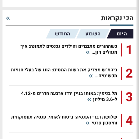
הכי נקראות
היום
השבוע
החודש
1
כשההורים מתבגרים והילדים נכנסים לתמונה: איך
מנהלים הון...
2
ביהמ"ש מצדיק את רשות המסים: הונו של בעלי חנויות
תכשיטים...
3
תל בנימין: באותו בניין ירדו ארבעה חדרים מ-4.12
ל-3.6 מיליון
4
שלושת רבדי הפנסיה: ביטוח לאומי, פנסיה תעסוקתית
וחיסכון פרטי