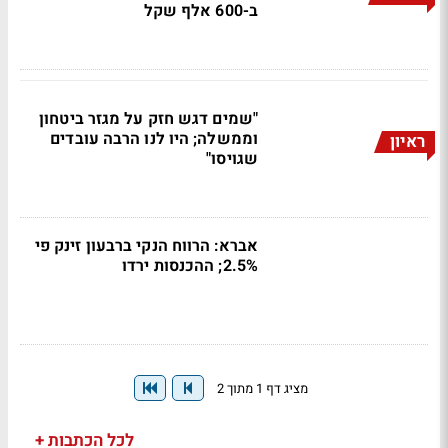
ב-600 אלף שקל
"שמים דגש חזק על מגזר ביטחון
וממשלה; היו לנו הרבה עובדים
ראיון
שגויסו"
אברא: הרווח הנקי ברבעון זינק פי
2.5%; ההכנסות ירדו
מציג דף 1 מתוך 2
לכל הכתבות +