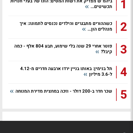
1
ביהמ"ש מצדיק את רשות המסים: הונו של בעלי חנויות
תכשיטים...
2
כשההורים מתבגרים והילדים נכנסים לתמונה: איך
מנהלים הון...
3
פוטר אחרי 29 שנה בלי שימוע, תבע 804 אלף - כמה
קיבל?
4
תל בנימין: באותו בניין ירדו ארבעה חדרים מ-4.12
ל-3.6 מיליון
5
שכר חדר ב-200 דולר - וזכה במחצית מדירת המנוחה