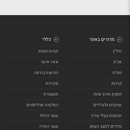
מדורים באתר
כללי
נדל"ן
תגיות חמות
אג"ח
אזור אישי
מט"ח
הודעות בורסה
קרנות
סקירות
חסכון ארוך טווח
תקשורת
שווקים גלובליים
המלצות אנליסטים
תנועות בעלי עניין
שער הדולר
מדדים למצב השוק
שער האירו