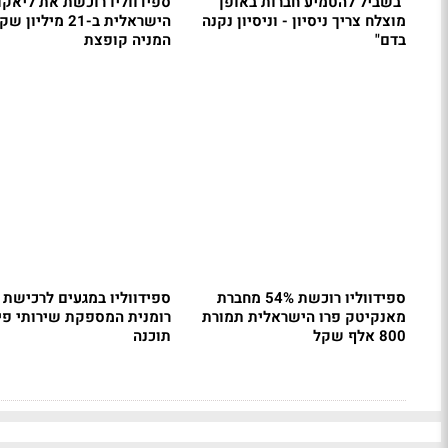
"בשביל להטמיע חברות באופן
ספידווליו רוכשת את ליאקו
מוצלח צריך ניסיון - וניסיון נקנה
הישראלית ב-21 מיליון 
בדם"
המניה קופצת
ספידווליו רוכשת 54% מחברת
ספידווליו במגעים לרכישת 
מאנקיטק פרו הישראלית תמורת
רומנית המספקת שירותי פי
800 אלף שקל
תוכנה