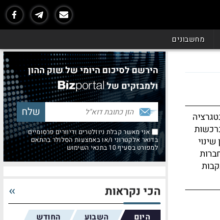
מחשבונים
הירשם לסיכום היומי של שוק ההון
ולמבזקים של
טגרציה
נרכשות
אני מאשר קבלת ניוזלטרים ודיוורים פרסומיים
 שינוי
בדואר אלקטרוני ו/או באמצעות הסלולר בהתאם
למפורט בסעיף 10 בתנאי השימוש
ברות
קבות
הכי נקראות
היום
השבוע
החודש