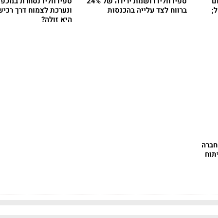
ם
ספידווליו רושמת ירידה של 24%
שקל;
ברווח לצד עלייה בהכנסות
ונערכת לצמוח דרך רכיש
היא זולה?
חברה
תוח