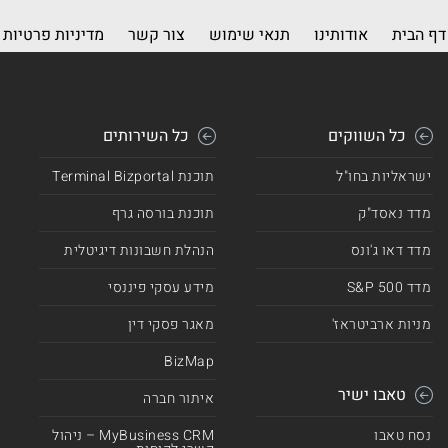
דף הבית
אודותינו
תנאי שימוש
צור קשר
מדיניות פרטיות
כל השווקים
כל השירותים
ישראליות בחו"ל
תוכנת Terminal Bizportal
מדד נאסד"ק
תוכנת בורסה גרף
מדד דאו ג'ונס
הנהלת חשבונות דיגיטלית
מדד 500 S&P
מידע עסקי פיננסי
מניות ארביטראז'
מאגר פסקי דין
BizMap
טאבו ישיר
איתור חברה
נסח טאבו
MyBusiness CRM – ניהול