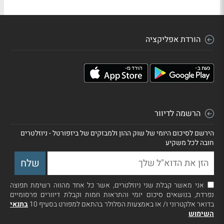
הורדת אפליקציה
הרשמה לדיוור
הירשם לסיכום היומי של שוק ההון ולמבזקים של ביזפורטל - ניוזלטרים
חובה לכל משקיע
אני מאשר קבלת שני ניוזלטרים, אשר כל אחד מהווה רשימת תפוצה
נפרדת, בנושאים סיכום יומי והתראות חמות וקבלת דיוורים פרסומיים
בדואר אלקטרוני ו/ או באמצעות הסלולר בהתאם למפורט בסעיף 10
בתנאי
השימוש