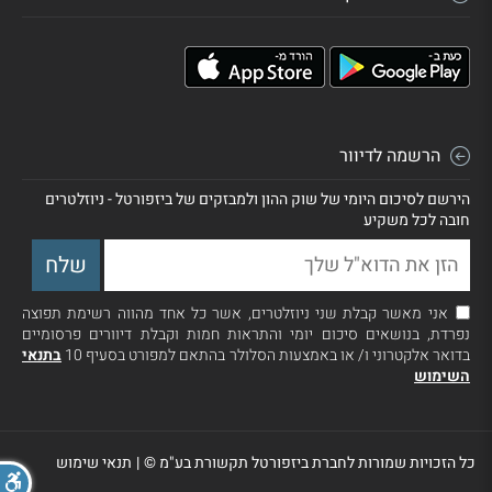
הרשמה לדיוור
הירשם לסיכום היומי של שוק ההון ולמבזקים של ביזפורטל - ניוזלטרים
חובה לכל משקיע
אני מאשר קבלת שני ניוזלטרים, אשר כל אחד מהווה רשימת תפוצה
נפרדת, בנושאים סיכום יומי והתראות חמות וקבלת דיוורים פרסומיים
בדואר אלקטרוני ו/ או באמצעות הסלולר בהתאם למפורט בסעיף 10
בתנאי
השימוש
כל הזכויות שמורות לחברת ביזפורטל תקשורת בע"מ ©
|
תנאי שימוש