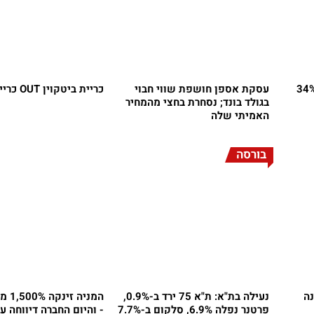
 בונד: ההכנסות עלו ב-34%
עסקת אספן חושפת שווי חבוי
כריית ביטקוין OUT כריית זהב IN
בגולד בונד; נסחרת בחצי מהמחיר
האמיתי שלה
בורסה
נה
נעילה בת"א: ת"א 75 ירד ב-0.9%,
פרטנר נפלה 6.9%, סלקום ב-7.7%
- והיום החברה דיווחה 