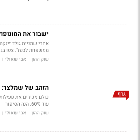
ישבור את המונופו
אחרי שמניית גולד זינקה פי 10 בתוך 5 שנים, שמלצר פותח חזית חדשה
ממשפחת לבנת"
. צפו בג
שוק ההון
אבי שאולי
|
|
הזהב של שמלצר: איזו ח
גרף
כולם מכירים את פעילות
עוד 60%. הנה הסיפור
שוק ההון
אבי שאולי
|
|