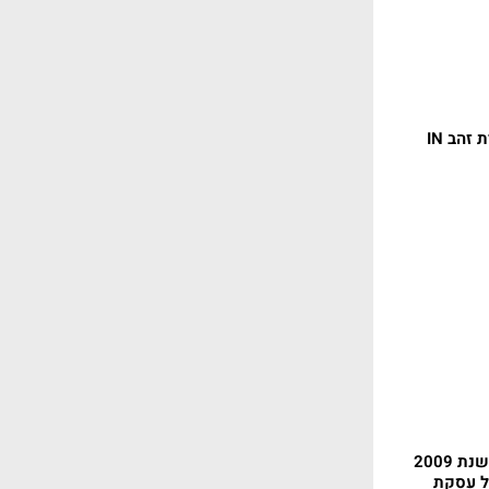
המניה זינקה 1,500% משנת 2009
על עסקת