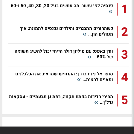
1
פנסיה לפי עשור: מה עושים בגיל 20, 30, 40, 50 ו-60
2
כשההורים מתבגרים והילדים נכנסים לתמונה: איך
מנהלים הון...
3
וורן באפט: עם מיליון דולר הייתי יכול להשיג תשואה
של 50%...
4
סופר אל ניניו בדרך: התרחיש שמדאיג את הכלכלנים
ומאיים להצית...
5
מחירי הדירות בפתח תקווה, רמת גן וגבעתיים - עסקאות
נדל"ן...