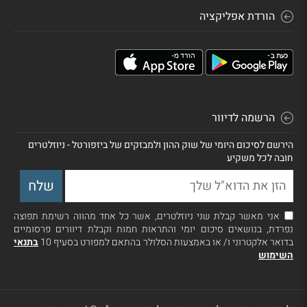
הורדת אפליקציה
הרשמה לדיוור
הירשם לסיכום היומי של שוק ההון ולמבזקים של ביזפורטל - ניוזלטרים
חובה לכל משקיע
אני מאשר קבלת שני ניוזלטרים, אשר כל אחד מהווה רשימת תפוצה
נפרדת, בנושאים סיכום יומי והתראות חמות וקבלת דיוורים פרסומיים
בדואר אלקטרוני ו/ או באמצעות הסלולר בהתאם למפורט בסעיף 10
בתנאי
השימוש