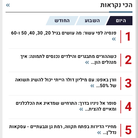
הכי נקראות
היום
השבוע
החודש
1
פנסיה לפי עשור: מה עושים בגיל 20, 30, 40, 50 ו-60
2
כשההורים מתבגרים והילדים נכנסים לתמונה: איך
מנהלים הון...
3
וורן באפט: עם מיליון דולר הייתי יכול להשיג תשואה
של 50%...
4
סופר אל ניניו בדרך: התרחיש שמדאיג את הכלכלנים
ומאיים להצית...
5
מחירי הדירות בפתח תקווה, רמת גן וגבעתיים - עסקאות
נדל"ן...