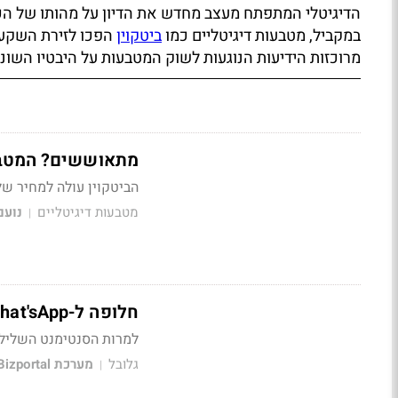
הדיגיטלי המתפתח מעצב מחדש את הדיון על מהותו של הכ
במקביל, מטבעות דיגיטליים כמו
ביטקוין
הפכו לזירת השקעות
מרוכזות הידיעות הנוגעות לשוק המטבעות על היבטיו השוני
מתאוששים? המטבעו
הביטקוין עולה למחיר של 7,800 דולר ורושם עלייה של 15% בשבוע האחרון; שאר המטבעות בעק
מטבעות דיגיטליים
נועם
|
חלופה ל-What'sApp? טלגרם גייסה 1.7 מיליארד דולר
למרות הסנטימנט השלילי
גלובל
מערכת Bizportal
|