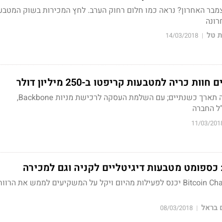
צמבר האחרון? נראה כמו חלום רחוק הערב. לחץ המכירות בשוק המטבע
רונה
 טל
14/03/2018
|
ת כריה למטבעות קריפטו ב-250 מיליון דולר
הקמת חוות הכריה בקנדה תארך כשנתיים; עם השלמת העסקה לרכישת מניות Backbone,
"ל החברה
11/03/201
כספומט מטבעות דיגיטליים לקניה וגם למכירה
הכספומט שהוצב ב-Bitcoin Change יכנס לפעילות מהיום ויקל על המשקיעים לממש את הרוו
 בראל
08/03/2018
|