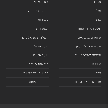
אג"ח
אזור אישי
מט"ח
הודעות בורסה
קרנות
סקירות
חסכון ארוך טווח
תקשורת
שווקים גלובליים
המלצות אנליסטים
תנועות בעלי עניין
שער הדולר
מדדים למצב השוק
שער האירו
BizTV
הוראות סגירה
רכב
חדשות ורץ ברשת
מטבעות דיגיטליים
הצהרת נגישות