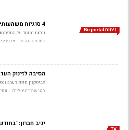
4 סוגיות משמעותיות לתיקון הבורסה המקומית
ניתוח Bizportal
ניתוח מיוחד על התפתחו
ניתוחים ודעות
זיו פניני
|
הסיבה לזינוק הערב
הביטקוין מזנק הערב ונסחר במחיר של 10,200 דולר למטבע בודד
מטבעות דיגיטליים
עמית
|
יניב חברון: "בחודש האחרו
TV