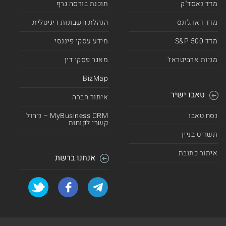
מדד נאסד"ק
תוכנת בורסה גרף
מדד דאו ג'ונס
הנהלת חשבונות דיגיטלית
מדד 500 S&P
מידע עסקי פיננסי
מניות ארביטראז'
מאגר פסקי דין
BizMap
טאבו ישיר
איתור חברה
נסח טאבו
MyBusiness CRM – ניהול
קשרי לקוחות
תשריט בניין
איתור כתובת
אנחנו ברשת