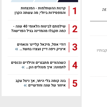
1
קרנות ההשתלמות - המנצחות
זה
והמפסידות ביולי; מה עשתה הקרן
שלכם?
2
שילמתם לביטוח הלאומי 40 שנה -
כמה תקבלו מהמדינה בגיל הפרישה?
3
דודי אפל, מיכאל קליינר והאחים
איציק ויפה דיין נעצרו בחשד...
4
כשההורים מתבגרים והילדים נכנסים
לתמונה: איך מנהלים הון...
5
בנה קומה בלי היתר, אך ניצל עקב
איחור של שנה וחודשיים