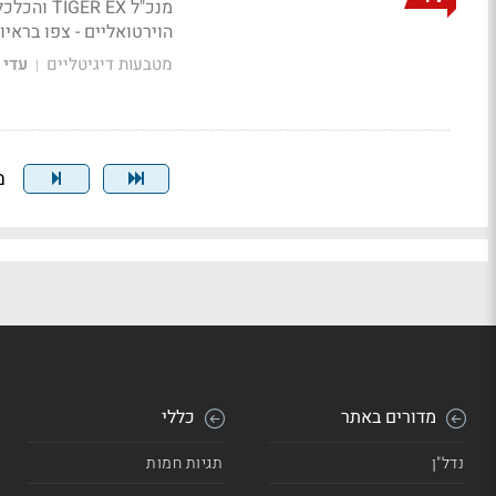
מנכ"ל EX
הוירטואליים -
צפו בראיון
מטבעות דיגיטליים
עדי 
|
מצ
מדורים באתר
כללי
נדל"ן
תגיות חמות