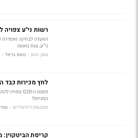
רשות ני"ע צפויה 
הוועדה לבחינה ואסדרה ש
ני"ע, ענת גואטה
שוק ההון
נועם בראל
|
|
לחץ מכירות כבד ה
פסגת ה-G20 צ
המניות?
מטבעות דיגיטליים
עמית
|
קריסת הביטקוין: משלים צני