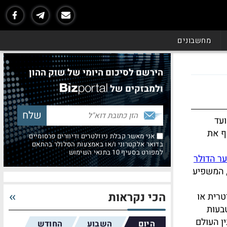
מחשבונים
הירשם לסיכום היומי של שוק ההון
ולמבזקים של
ועד
ף את
אני מאשר קבלת ניוזלטרים ודיוורים פרסומיים
בדואר אלקטרוני ו/או באמצעות הסלולר בהתאם
למפורט בסעיף 10 בתנאי השימוש
ר הדולר
 המשפיע
הכי נקראות
טרית או
בעות
ן העולם
היום
השבוע
החודש